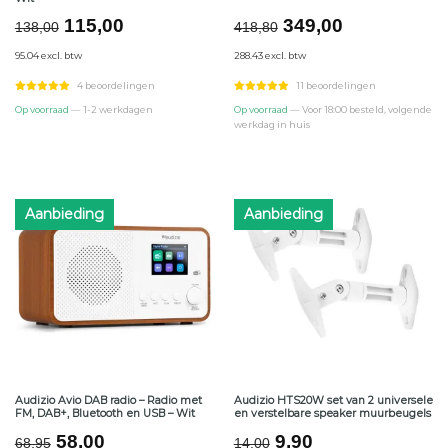
Oorspronkelijke
Huidige
Oorspronkelijke
Huidige
115,00
349,00
138,00
418,80
prijs
prijs
prijs
prijs
95.04 excl. btw
288.43 excl. btw
was:
is:
was:
is:
€138,00.
€115,00.
€418,80.
€349,00.
4 beoordelingen
11 beoordelingen
Op voorraad
— 1-2 werkdagen
Op voorraad
— Voor 18:00 besteld, volgende
werkdag in huis
Aanbieding
Aanbieding
Audizio Avio DAB radio – Radio met
Audizio HTS20W set van 2 universele
FM, DAB+, Bluetooth en USB – Wit
en verstelbare speaker muurbeugels
Oorspronkelijke
Huidige
Oorspronkelijke
Huidige
58,00
9,90
68,95
14,00