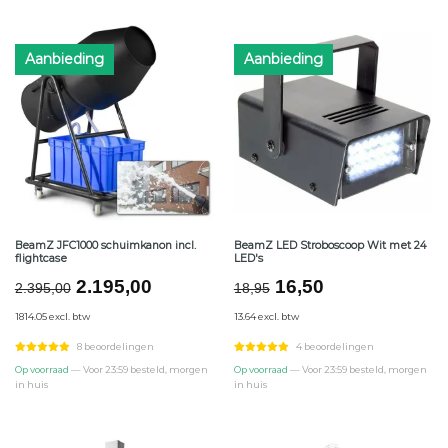
Aanbieding
Aanbieding
BeamZ JFC1000 schuimkanon incl.
BeamZ LED Stroboscoop Wit met 24
flightcase
LED's
Oorspronkelijke
Huidige
Oorspronkelijke
Huidige
2.195,00
16,50
2.395,00
18,95
prijs
prijs
prijs
prijs
1814.05 excl. btw
13.64 excl. btw
was:
is:
was:
is:
€2.395,00.
€2.195,00.
€18,95.
€16,50.
8 beoordelingen
4 beoordelingen
Op voorraad
— Voor 23:59 besteld, morgen
Op voorraad
— Voor 23:59 besteld, morgen
in huis
in huis