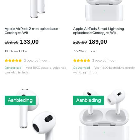
Apple AirPods 2 met oplaadcase
Apple AirPods 3 met Lightning
Oordopjes Wit
oplaadcase Oordopjes Wit
Oorspronkelijke
Huidige
Oorspronkelijke
Huidige
133,00
189,00
159,60
226,80
prijs
prijs
prijs
prijs
109.92 excl. btw
156.20 excl. btw
was:
is:
was:
is:
€159,60.
€133,00.
€226,80.
€189,00.
2 beoordelingen
3 beoordelingen
Op voorraad
— Voor 18:00 besteld, volgende
Op voorraad
— Voor 18:00 besteld, volgende
werkdag in huis
werkdag in huis
Aanbieding
Aanbieding