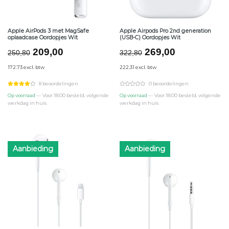
Apple AirPods 3 met MagSafe
Apple Airpods Pro 2nd generation
oplaadcase Oordopjes Wit
(USB-C) Oordopjes Wit
Oorspronkelijke
Huidige
Oorspronkelijke
Huidige
209,00
269,00
250,80
322,80
prijs
prijs
prijs
prijs
172.73 excl. btw
222.31 excl. btw
was:
is:
was:
is:
€250,80.
€209,00.
€322,80.
€269,00.
8 beoordelingen
0 beoordelingen
Op voorraad
— Voor 18:00 besteld, volgende
Op voorraad
— Voor 18:00 besteld, volgende
werkdag in huis
werkdag in huis
Aanbieding
Aanbieding