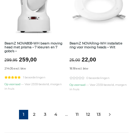
BeamZ NOVA80B-WH beam moving
BeamZ NOVARing-WH installatie
head met prisma – 7 kleuren en 7
ring voor moving heads – Wit
gobo’s –
Oorspronkelijke
Huidige
Oorspronkelijke
Huidige
259,00
22,00
299,95
25,00
prijs
prijs
prijs
prijs
214.05 excl. btw
18.18 excl. btw
was:
is:
was:
is:
€299,95.
€259,00.
€25,00.
€22,00.
1 beoordelingen
0 beoordelingen
Op voorraad
— Voor 23:59 besteld, morgen
Op voorraad
— Voor 23:59 besteld, morgen
in huis
in huis
1
2
3
4
…
11
12
13