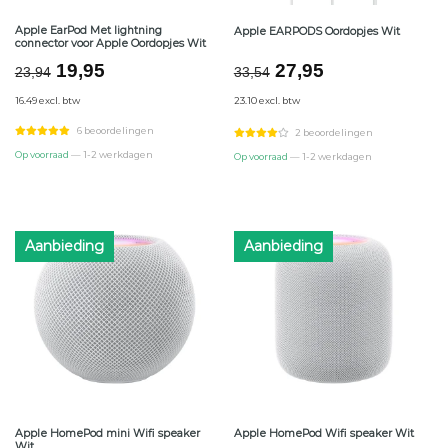
Apple EarPod Met lightning
Apple EARPODS Oordopjes Wit
connector voor Apple Oordopjes Wit
Oorspronkelijke
Huidige
Oorspronkelijke
Huidige
19,95
27,95
23,94
33,54
prijs
prijs
prijs
prijs
16.49 excl. btw
23.10 excl. btw
was:
is:
was:
is:
€23,94.
€19,95.
€33,54.
€27,95.
6 beoordelingen
2 beoordelingen
Op voorraad
— 1-2 werkdagen
Op voorraad
— 1-2 werkdagen
Aanbieding
Aanbieding
Apple HomePod mini Wifi speaker
Apple HomePod Wifi speaker Wit
Wit