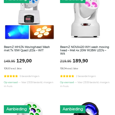
BeamZ MHL74 Movinghead Wash
BeamZ NOVA420-WH wash moving
met 7x 10W Quad LEDs – WIT
head – Met 4x 20W RGBW LED’s –
Wit
Oorspronkelijke
Huidige
Oorspronkelijke
Huidige
129,00
189,90
149,95
219,95
prijs
prijs
prijs
prijs
106.61 excl. btw
156.94 excl. btw
was:
is:
was:
is:
€149,95.
€129,00.
€219,95.
€189,90.
6 beoordelingen
2 beoordelingen
Op voorraad
— Voor 23:59 besteld, morgen
Op voorraad
— Voor 23:59 besteld, morgen
in huis
in huis
Aanbieding
Aanbieding