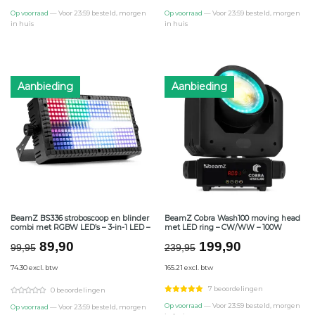
Op voorraad
— Voor 23:59 besteld, morgen
Op voorraad
— Voor 23:59 besteld, morgen
in huis
in huis
Aanbieding
Aanbieding
BeamZ BS336 stroboscoop en blinder
BeamZ Cobra Wash100 moving head
combi met RGBW LED’s – 3-in-1 LED –
met LED ring – CW/WW – 100W
Oorspronkelijke
Huidige
Oorspronkelijke
Huidige
89,90
199,90
99,95
239,95
prijs
prijs
prijs
prijs
74.30 excl. btw
165.21 excl. btw
was:
is:
was:
is:
€99,95.
€89,90.
€239,95.
€199,90.
7 beoordelingen
0 beoordelingen
Op voorraad
— Voor 23:59 besteld, morgen
Op voorraad
— Voor 23:59 besteld, morgen