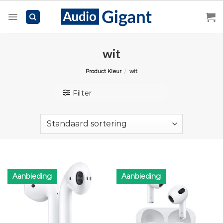
Skip
to
content
wit
Product Kleur
/
wit
Filter
Aanbieding
Aanbieding