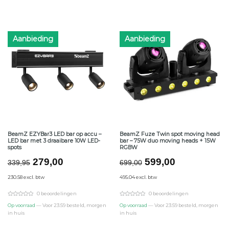
Aanbieding
Aanbieding
BeamZ EZYBar3 LED bar op accu –
BeamZ Fuze Twin spot moving head
LED bar met 3 draaibare 10W LED-
bar – 75W duo moving heads + 15W
spots
RGBW
Oorspronkelijke
Huidige
Oorspronkelijke
Huidige
279,00
599,00
339,95
699,00
prijs
prijs
prijs
prijs
230.58 excl. btw
495.04 excl. btw
was:
is:
was:
is:
€339,95.
€279,00.
€699,00.
€599,00.
0 beoordelingen
0 beoordelingen
Op voorraad
— Voor 23:59 besteld, morgen
Op voorraad
— Voor 23:59 besteld, morgen
in huis
in huis