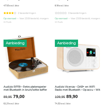
prijs
prijs
prijs
prijs
47.93 excl. btw
8.18 excl. btw
was:
is:
was:
is:
€68,95.
€58,00.
€14,00.
€9,90.
2 beoordelingen
0 beoordelingen
Op voorraad
— Voor 23:59 besteld, morgen
Op voorraad
— Voor 23:59 besteld, morgen
in huis
in huis
Aanbieding
Aanbieding
Audizio RP119 – Retro platenspeler
Audizio Vicenza – DAB+ en WIFI
met Bluetooth in bruin/witte koffer
Radio met Bluetooth – Op accu – Wit
Oorspronkelijke
Huidige
Oorspronkelijke
Huidige
79,00
89,90
89,95
109,95
prijs
prijs
prijs
prijs
65.29 excl. btw
74.30 excl. btw