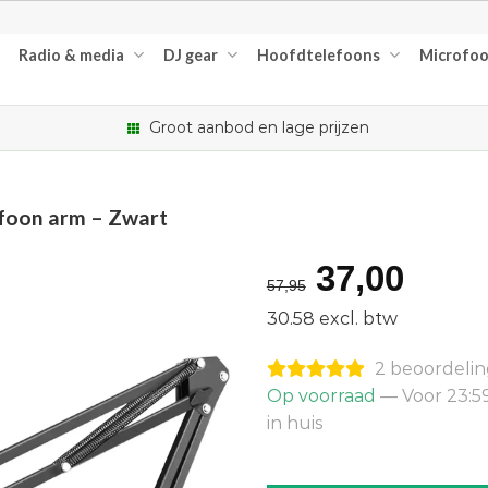
Radio & media
DJ gear
Hoofdtelefoons
Microfo
Groot aanbod en lage prijzen
foon arm – Zwart
Oorspron
Huid
37,00
57,95
prijs
prijs
30.58 excl. btw
was:
is:
2 beoordeli
€57,95.
€37,
Op voorraad
— Voor 23:5
in huis