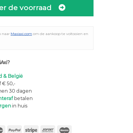
er de voorraad
n naar
Maxiaxi.com
om de aankoop te voltooien en
Axi?
 & België
 € 50,-
nen 30 dagen
hteraf
betalen
rgen
in huis