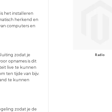
s het installeren
omatisch herkend en
d van computers en
uiting zodat je
Radio
voor opnames is dit
it live te kunnen
 ten tijde van bijv.
rand te kunnen
geling zodat je de