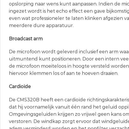
opslorping naar wens kunt aanpassen. Indien de mi
ingezet wordt is het echo effect een gave bijkomsti
even wat professioneler te laten klinken afgezien v
meerdere dure apparatuur.
Broadcast arm
De microfoon wordt geleverd inclusief een arm wa
uitmuntend kunt positioneren. Door een intern v
de microfoon moeiteloos in hoogte versteld worden
hiervoor klemmen los of aan te hoeven draaien.
Cardioïde
De CMS320B heeft een cardioïde richtingskarakteris
dat hij voornamelijk vanuit één rand het geluid oppi
Omgevingsgeluiden krijgen zo vrijwel geen kans om
verstoren. De windkap zorgt ervoor dat windgeluid
adem verminderd worden en het popfilter verzach