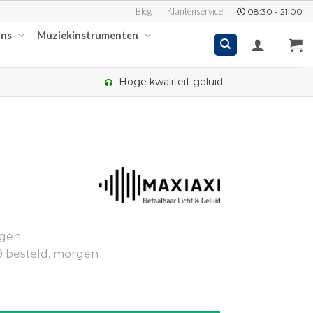
Blog
Klantenservice
08:30 - 21:00
ons
Muziekinstrumenten
Hoge kwaliteit geluid
kelijke
ige
ngen
00.
9 besteld, morgen