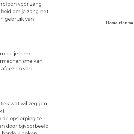
crofoon voor zang
gheid om je zang net
an gebruik van
Home cinema
armee je hem
eermechanisme kan
 afgezien van
tiek wat wil zeggen
kt.
 de opslorping te
en door bijvoorbeeld
t harde klanken