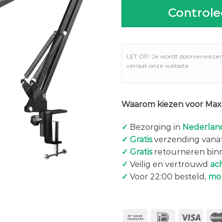
Controle
LET OP: Je wordt doorverweze
verlaat onze website.
Waarom kiezen voor Maxi
✓
Bezorging in
Nederland
✓
Gratis
verzending vanaf
✓
Gratis
retourneren bin
✓
Veilig en vertrouwd
ac
✓
Voor 22:00 besteld,
mo