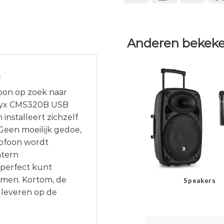
Anderen bekeke
m
oon op zoek naar
onyx CMS320B USB
installeert zichzelf
 Geen moeilijk gedoe,
rofoon wordt
ntern
perfect kunt
emmen. Kortom, de
Speakers
 leveren op de