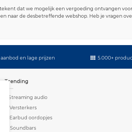
 betekent dat we mogelijk een vergoeding ontvangen voo
zen naar de desbetreffende webshop. Heb je vragen ov
.
aanbod en lage prijzen
5.000+ produ
Trending
1.
Streaming audio
2.
Versterkers
3.
Earbud oordopjes
4.
Soundbars