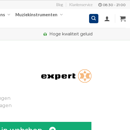
Blog
Klantenservice
08:30 - 21:00
ons
Muziekinstrumenten
Hoge kwaliteit geluid
kelijke
ige
ingen
95.
dagen