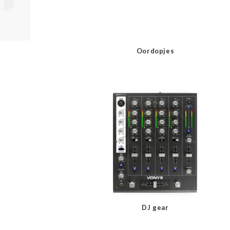
Oordopjes
DJ gear