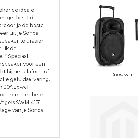
eker de ideale
beugel biedt de
aardoor je de beste
eer uit je Sonos
 speaker te draaien
ruik de
. * Speciaal
e speaker voor een
ht bij het plafond of
Speakers
lle geluidservaring.
n 30°, zowel
oneren. Flexibele
 Vogels SWM 4131
tage van je Sonos