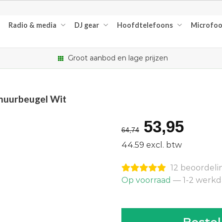
Radio & media
DJ gear
Hoofdtelefoons
Microfo
Groot aanbod en lage prijzen
uurbeugel Wit
Oorspron
Huid
53,95
64,74
prijs
prijs
44.59 excl. btw
was:
is:
12 beoordel
€64,74.
€53,
Op voorraad
— 1-2 werk