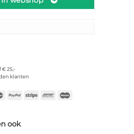
 in webshop
 € 25,-
den klanten
n ook