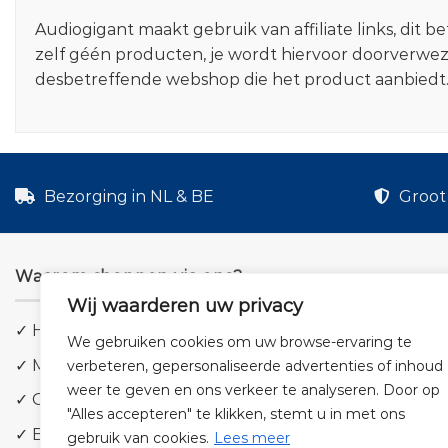
Audiogigant maakt gebruik van affiliate links, dit
zelf géén producten, je wordt hiervoor doorverwe
desbetreffende webshop die het product aanbiedt
Bezorging in NL & BE
Groot 
Waarom shoppen via ons?
Wij waarderen uw privacy
✓ Hoge kwaliteit geluid
We gebruiken cookies om uw browse-ervaring te
✓ Meer dan 5.000 producten
verbeteren, gepersonaliseerde advertenties of inhoud
weer te geven en ons verkeer te analyseren. Door op
✓ Groot aanbod en lage prijzen
"Alles accepteren" te klikken, stemt u in met ons
✓ Bezorging in NL & BE
gebruik van cookies.
Lees meer