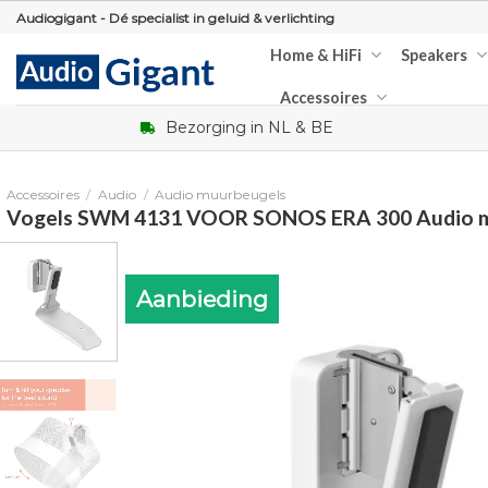
Skip
Audiogigant - Dé specialist in geluid & verlichting
to
Home & HiFi
Speakers
content
Accessoires
Bezorging in NL & BE
Accessoires
/
Audio
/
Audio muurbeugels
Vogels SWM 4131 VOOR SONOS ERA 300 Audio m
Aanbieding