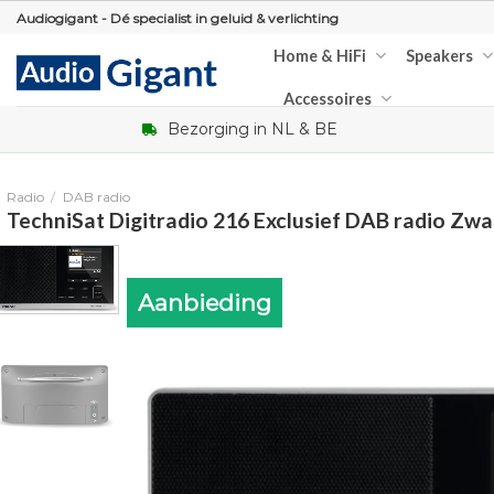
Skip
Audiogigant - Dé specialist in geluid & verlichting
to
Home & HiFi
Speakers
content
Accessoires
Bezorging in NL & BE
Radio
/
DAB radio
TechniSat Digitradio 216 Exclusief DAB radio Zwa
Aanbieding