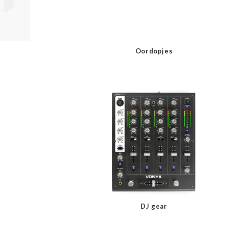
Oordopjes
DJ gear