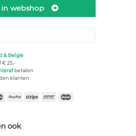
 in webshop
 & België
 € 25,-
hteraf
betalen
den klanten
n ook