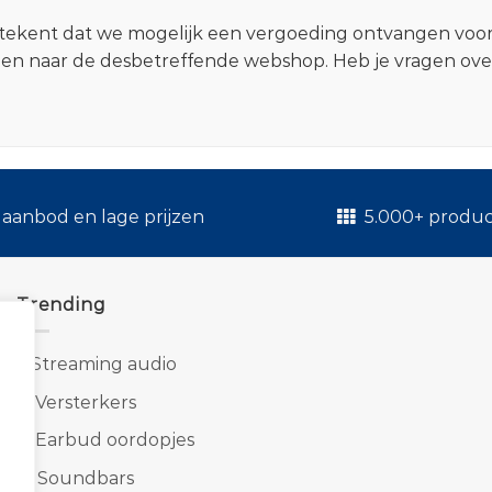
 betekent dat we mogelijk een vergoeding ontvangen voo
zen naar de desbetreffende webshop. Heb je vragen ov
.
aanbod en lage prijzen
5.000+ produ
Trending
1.
Streaming audio
2.
Versterkers
3.
Earbud oordopjes
4.
Soundbars