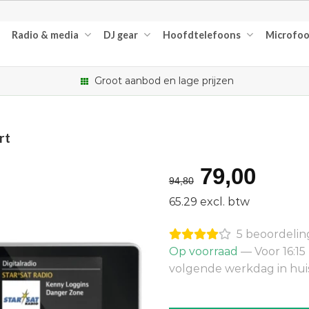
Radio & media
DJ gear
Hoofdtelefoons
Microfo
Groot aanbod en lage prijzen
rt
Oorspron
Huid
79,00
94,80
prijs
prijs
65.29 excl. btw
was:
is:
5 beoordeli
€94,80.
€79,
Op voorraad
— Voor 16:15
volgende werkdag in hui