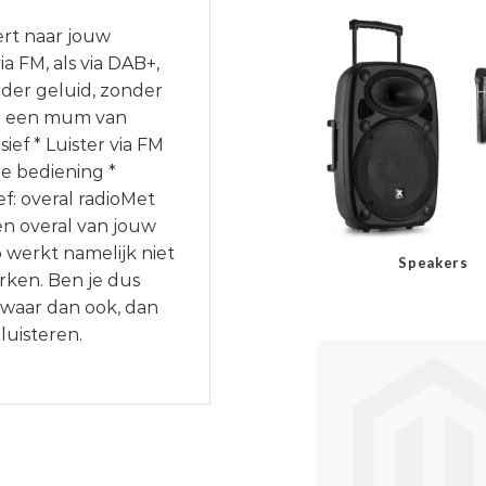
ert naar jouw
a FM, als via DAB+,
lder geluid, zonder
 in een mum van
ief * Luister via FM
e bediening *
f: overal radioMet
 en overal van jouw
o werkt namelijk niet
Speakers
rken. Ben je dus
f waar dan ook, dan
luisteren.