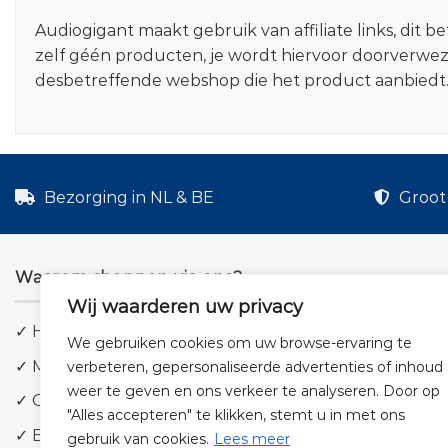
Audiogigant maakt gebruik van affiliate links, dit
zelf géén producten, je wordt hiervoor doorverwe
desbetreffende webshop die het product aanbiedt
Bezorging in NL & BE
Groot 
Waarom shoppen via ons?
Wij waarderen uw privacy
✓ Hoge kwaliteit geluid
We gebruiken cookies om uw browse-ervaring te
✓ Meer dan 5.000 producten
verbeteren, gepersonaliseerde advertenties of inhoud
weer te geven en ons verkeer te analyseren. Door op
✓ Groot aanbod en lage prijzen
"Alles accepteren" te klikken, stemt u in met ons
✓ Bezorging in NL & BE
gebruik van cookies.
Lees meer