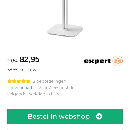
Oorspronkelijke
Huidige
82,95
99,54
prijs
prijs
68.55 excl. btw
was:
is:
€99,54.
€82,95.
2 beoordelingen
Op voorraad
— Voor 21:45 besteld,
volgende werkdag in huis
Bestel in webshop