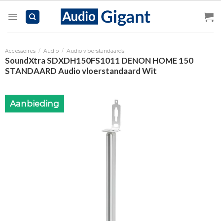
Skip
to
content
Accessoires
/
Audio
/
Audio vloerstandaards
SoundXtra SDXDH150FS1011 DENON HOME 150
STANDAARD Audio vloerstandaard Wit
Aanbieding