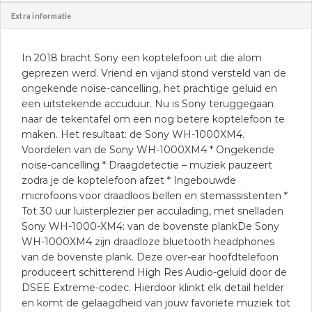
Extra informatie
In 2018 bracht Sony een koptelefoon uit die alom
geprezen werd. Vriend en vijand stond versteld van de
ongekende noise-cancelling, het prachtige geluid en
een uitstekende accuduur. Nu is Sony teruggegaan
naar de tekentafel om een nog betere koptelefoon te
maken. Het resultaat: de Sony WH-1000XM4.
Voordelen van de Sony WH-1000XM4 * Ongekende
noise-cancelling * Draagdetectie – muziek pauzeert
zodra je de koptelefoon afzet * Ingebouwde
microfoons voor draadloos bellen en stemassistenten *
Tot 30 uur luisterplezier per acculading, met snelladen
Sony WH-1000-XM4: van de bovenste plankDe Sony
WH-1000XM4 zijn draadloze bluetooth headphones
van de bovenste plank. Deze over-ear hoofdtelefoon
produceert schitterend High Res Audio-geluid door de
DSEE Extreme-codec. Hierdoor klinkt elk detail helder
en komt de gelaagdheid van jouw favoriete muziek tot