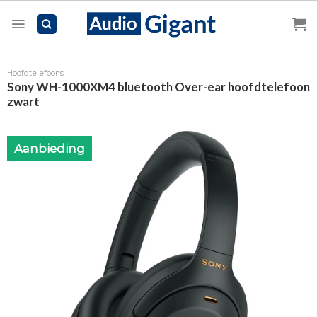
Skip
to
content
Hoofdtelefoons
Sony WH-1000XM4 bluetooth Over-ear hoofdtelefoon
zwart
Aanbieding