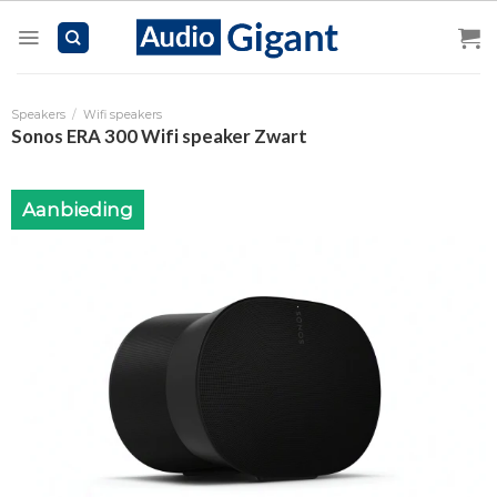
Skip
to
content
Speakers
/
Wifi speakers
Sonos ERA 300 Wifi speaker Zwart
Aanbieding