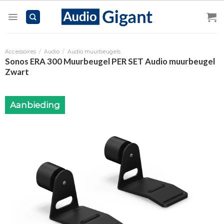
Skip
to
content
Accessoires
/
Audio
/
Audio muurbeugels
Sonos ERA 300 Muurbeugel PER SET Audio muurbeugel
Zwart
Aanbieding