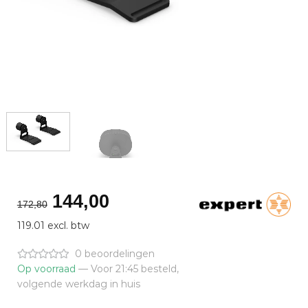
Oorspronkelijke
Huidige
144,00
172,80
prijs
prijs
119.01 excl. btw
was:
is:
€172,80.
€144,00.
0 beoordelingen
Op voorraad
— Voor 21:45 besteld,
volgende werkdag in huis