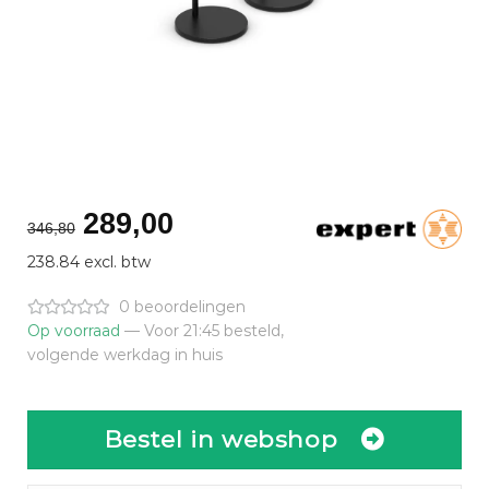
Oorspronkelijke
Huidige
289,00
346,80
prijs
prijs
238.84 excl. btw
was:
is:
€346,80.
€289,00.
0 beoordelingen
Op voorraad
— Voor 21:45 besteld,
volgende werkdag in huis
Bestel in webshop