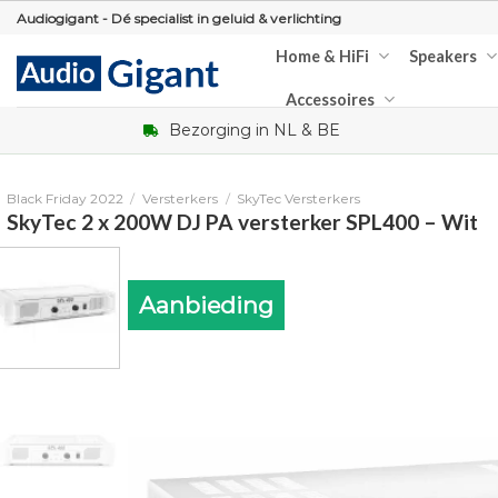
Skip
Audiogigant - Dé specialist in geluid & verlichting
to
Home & HiFi
Speakers
content
Accessoires
Bezorging in NL & BE
Black Friday 2022
/
Versterkers
/
SkyTec Versterkers
SkyTec 2 x 200W DJ PA versterker SPL400 – Wit
Aanbieding