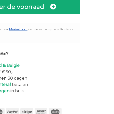
er de voorraad
n naar
Maxiaxi.com
om de aankoop te voltooien en
Axi?
 & België
 € 50,-
nen 30 dagen
hteraf
betalen
rgen
in huis