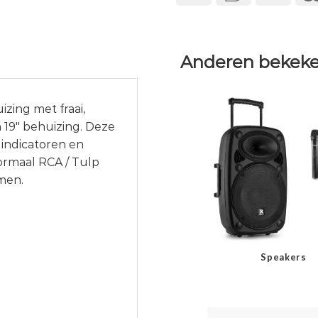
Anderen bekeke
zing met fraai,
n 19″ behuizing. Deze
 indicatoren en
ormaal RCA / Tulp
men.
Speakers