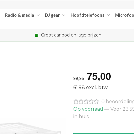
Radio & media
DJ gear
Hoofdtelefoons
Microfo
Groot aanbod en lage prijzen
Oorspron
Huid
75,00
99,95
prijs
prijs
61.98 excl. btw
was:
is:
0 beoordelin
€99,95.
€75,
Op voorraad
— Voor 23:5
in huis