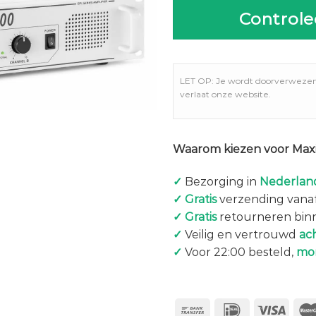
Controle
LET OP: Je wordt doorverweze
verlaat onze website.
Waarom kiezen voor Maxi
✓
Bezorging in
Nederland
✓
Gratis
verzending vanaf
✓
Gratis
retourneren bin
✓
Veilig en vertrouwd
ac
✓
Voor 22:00 besteld,
mo