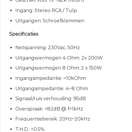
Geschikt voor 19″ rack mount
Ingang: Stereo RCA / Tulp
Uitgangen: Schroefklemmen
Specificaties
Netspanning: 230Vac, 50Hz
Uitgangsvermogen 4 Ohm: 2x 200W
Uitgangsvermogen 8 Ohm: 2 x 150W
Ingangsimpedantie: >10kOhm
Uitgangsimpedantie: 4~8 Ohm
Signaal/ruis verhouding: 95dB
Overspraak: >82dB @ f=1kHz
Frequentiebereik: 20Hz~20kHz
T.H.D.: <0.5%