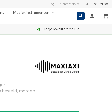
Blog
Klantenservice
08:30 - 21:00
ons
Muziekinstrumenten
Hoge kwaliteit geluid
kelijke
ige
gen
00.
9 besteld, morgen