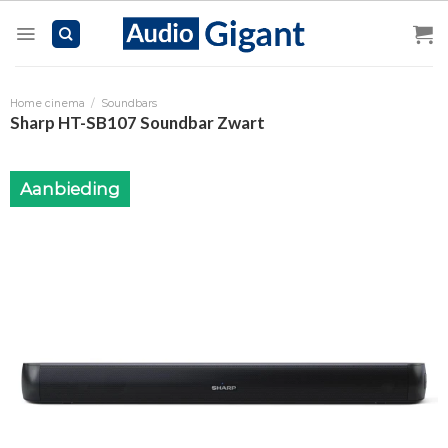
Skip
to
content
Home cinema
/
Soundbars
Sharp HT-SB107 Soundbar Zwart
Aanbieding