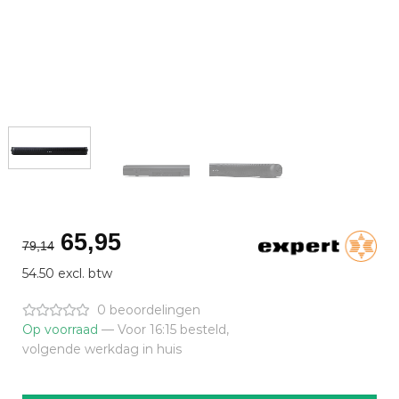
Oorspronkelijke
Huidige
65,95
79,14
prijs
prijs
54.50 excl. btw
was:
is:
€79,14.
€65,95.
0 beoordelingen
Op voorraad
— Voor 16:15 besteld,
volgende werkdag in huis