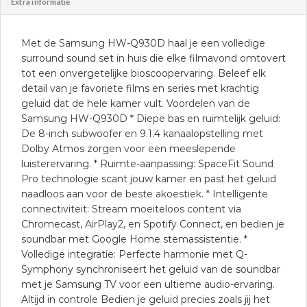
Extra informatie
Met de Samsung HW-Q930D haal je een volledige
surround sound set in huis die elke filmavond omtovert
tot een onvergetelijke bioscoopervaring. Beleef elk
detail van je favoriete films en series met krachtig
geluid dat de hele kamer vult. Voordelen van de
Samsung HW-Q930D * Diepe bas en ruimtelijk geluid:
De 8-inch subwoofer en 9.1.4 kanaalopstelling met
Dolby Atmos zorgen voor een meeslepende
luisterervaring. * Ruimte-aanpassing: SpaceFit Sound
Pro technologie scant jouw kamer en past het geluid
naadloos aan voor de beste akoestiek. * Intelligente
connectiviteit: Stream moeiteloos content via
Chromecast, AirPlay2, en Spotify Connect, en bedien je
soundbar met Google Home stemassistentie. *
Volledige integratie: Perfecte harmonie met Q-
Symphony synchroniseert het geluid van de soundbar
met je Samsung TV voor een ultieme audio-ervaring.
Altijd in controle Bedien je geluid precies zoals jij het