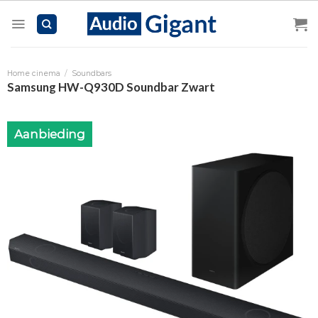
Skip
to
content
Home cinema
/
Soundbars
Samsung HW-Q930D Soundbar Zwart
Aanbieding