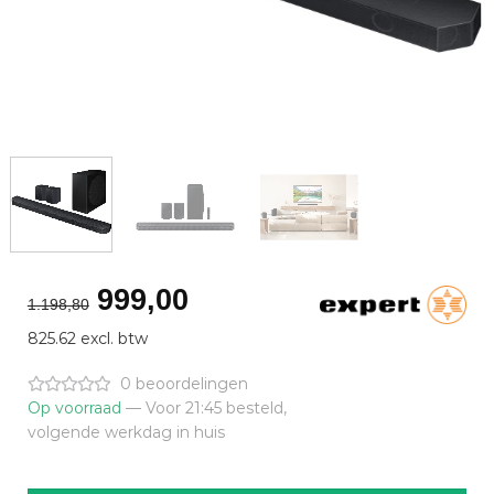
Oorspronkelijke
Huidige
999,00
1.198,80
prijs
prijs
825.62 excl. btw
was:
is:
€1.198,80.
€999,00.
0 beoordelingen
Op voorraad
— Voor 21:45 besteld,
volgende werkdag in huis