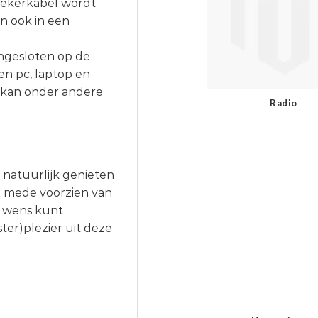
rekerkabel wordt
n ook in een
ngesloten op de
en pc, laptop en
 kan onder andere
Radio
 natuurlijk genieten
n mede voorzien van
r wens kunt
ter)plezier uit deze