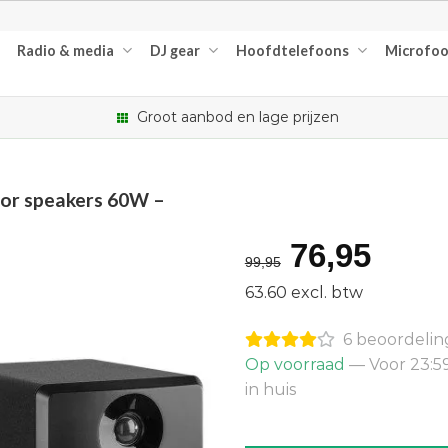
Radio & media
DJ gear
Hoofdtelefoons
Microfo
Groot aanbod en lage prijzen
tor speakers 60W –
Oorspron
Huid
76,95
99,95
prijs
prijs
63.60 excl. btw
was:
is:
6 beoordeli
€99,95.
€76,
Op voorraad
— Voor 23:5
in huis