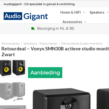
Skip
Audiogigant - Dé specialist in geluid & verlichting
to
Home & HiFi
Speakers
content
Accessoires
Bezorging in NL & BE
Retourdeals
/
Speakers - Retourdeals
/
Retourdeals studio monitors
Retourdeal – Vonyx SMN30B actieve studio moni
Zwart
Aanbieding