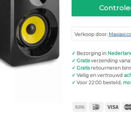
Controle
Verkoop door:
Maxiaxi.
✓
Bezorging in
Nederland
✓
Gratis
verzending vanaf
✓
Gratis
retourneren bin
✓
Veilig en vertrouwd
ac
✓
Voor 22:00 besteld,
mo