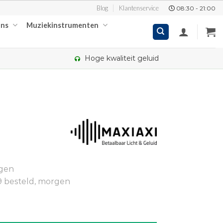
Blog
Klantenservice
08:30 - 21:00
ons
Muziekinstrumenten
Hoge kwaliteit geluid
kelijke
ige
ngen
95.
9 besteld, morgen