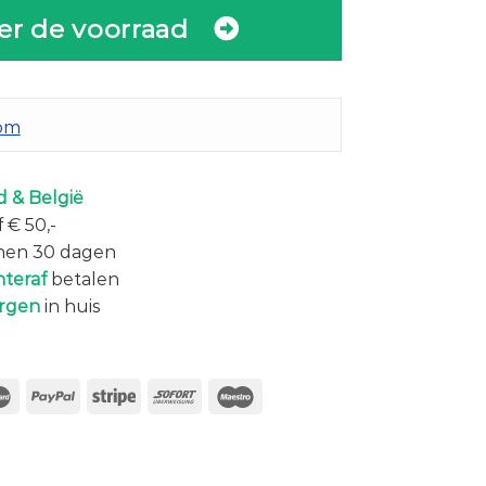
er de voorraad
com
 & België
 € 50,-
nen 30 dagen
hteraf
betalen
rgen
in huis