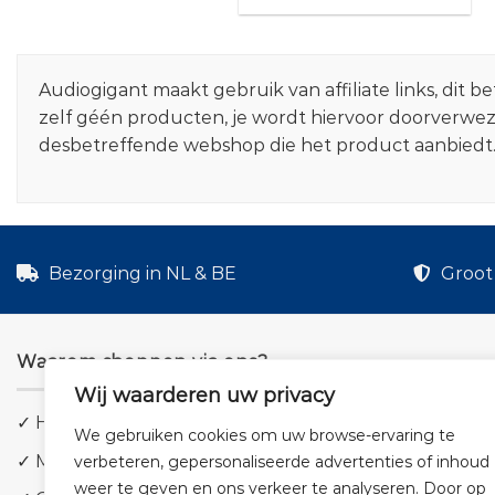
Audiogigant maakt gebruik van affiliate links, dit
zelf géén producten, je wordt hiervoor doorverwe
desbetreffende webshop die het product aanbiedt
Bezorging in NL & BE
Groot 
Waarom shoppen via ons?
Wij waarderen uw privacy
✓ Hoge kwaliteit geluid
We gebruiken cookies om uw browse-ervaring te
✓ Meer dan 5.000 producten
verbeteren, gepersonaliseerde advertenties of inhoud
weer te geven en ons verkeer te analyseren. Door op