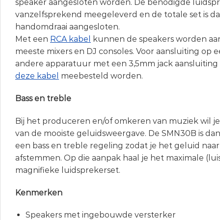
speaker aangesloten worden. De benodigde luidsp
vanzelfsprekend meegeleverd en de totale set is da
handomdraai aangesloten.
Met een
RCA kabel
kunnen de speakers worden aa
meeste mixers en DJ consoles. Voor aansluiting op e
andere apparatuur met een 3,5mm jack aansluiting
deze kabel
meebesteld worden.
Bass en treble
Bij het produceren en/of omkeren van muziek wil je
van de mooiste geluidsweergave. De SMN30B is da
een bass en treble regeling zodat je het geluid naa
afstemmen. Op die aanpak haal je het maximale (luis
magnifieke luidsprekerset.
Kenmerken
Speakers met ingebouwde versterker