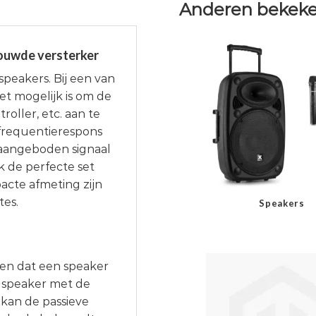
Anderen bekeke
ouwde versterker
peakers. Bij een van
t mogelijk is om de
roller, etc. aan te
 frequentierespons
 aangeboden signaal
 de perfecte set
acte afmeting zijn
tes.
Speakers
ggen dat een speaker
de speaker met de
kan de passieve