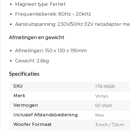
Magneet type: Ferriet
Frequentiebereik: 80Hz – 20kHz
Aansluitspanning: 230V/50Hz (12V netadapter m
Afmetingen en gewicht
Afmetingen: 150 x 130 x 195mm
Gewicht: 2.6kg
Specificaties
SKU
178.966B
Merk
Vonyx
Vermogen
60 Watt
Inclusief Afstandsbediening
Nee
Woofer Formaat
3 inch / 7,5cm