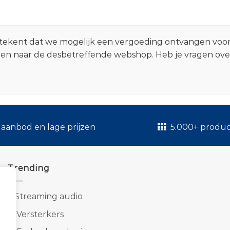
 betekent dat we mogelijk een vergoeding ontvangen voo
zen naar de desbetreffende webshop. Heb je vragen ov
.
aanbod en lage prijzen
5.000+ produ
Trending
1.
Streaming audio
2.
Versterkers