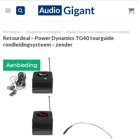
Skip
to
content
Microfoons
/
Draadloze microfoons
/
Power Dynamics Draadloze microfoons
Retourdeal – Power Dynamics TG40 tourguide
rondleidingsysteem – zender
Aanbieding