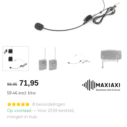
Oorspronkelijke
Huidige
71,95
99,95
prijs
prijs
59.46 excl. btw
was:
is:
€99,95.
€71,95.
8 beoordelingen
Op voorraad
— Voor 23:59 besteld,
morgen in huis