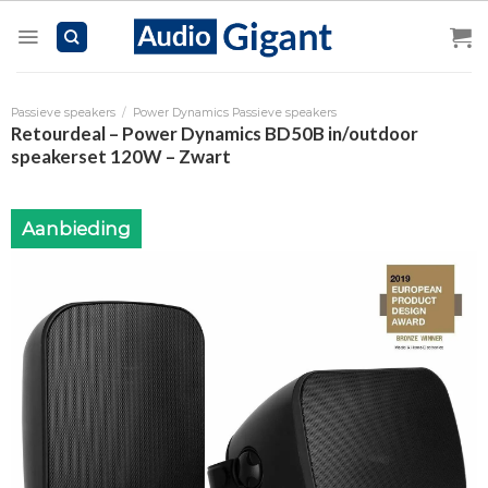
Skip
to
content
Passieve speakers
/
Power Dynamics Passieve speakers
Retourdeal – Power Dynamics BD50B in/outdoor
speakerset 120W – Zwart
Aanbieding