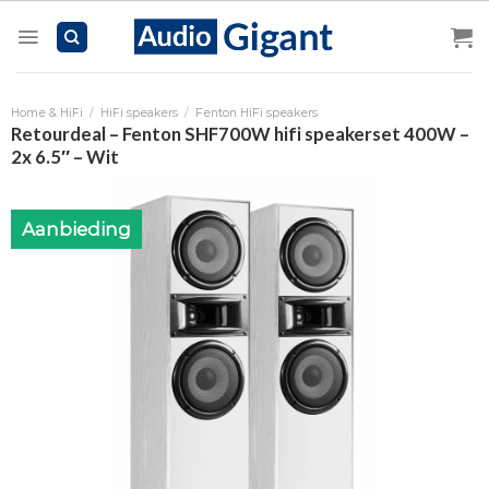
Skip
to
content
Home & HiFi
/
HiFi speakers
/
Fenton HiFi speakers
Retourdeal – Fenton SHF700W hifi speakerset 400W –
2x 6.5″ – Wit
Aanbieding