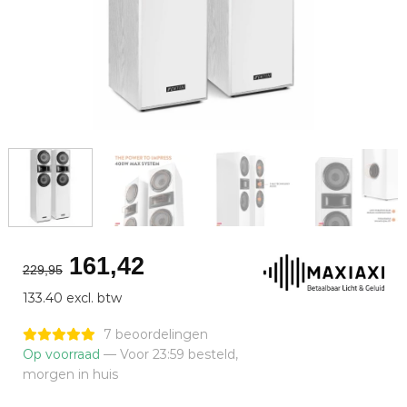
Oorspronkelijke
Huidige
161,42
229,95
prijs
prijs
133.40 excl. btw
was:
is:
€229,95.
€161,42.
7 beoordelingen
Op voorraad
— Voor 23:59 besteld,
morgen in huis