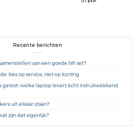
DJ gear
Recente berichten
t samenstellen van een goede hifi set?
e: kies op service, niet op korting
s getest: welke laptop levert écht indrukwekkend
ers uit elkaar staan?
at zijn dat eigenlijk?