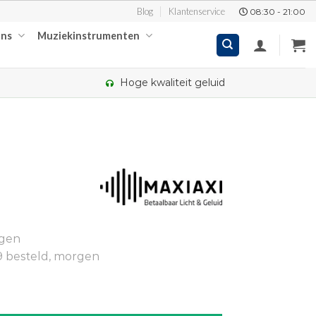
Blog
Klantenservice
08:30 - 21:00
ons
Muziekinstrumenten
Hoge kwaliteit geluid
kelijke
ige
ngen
95.
9 besteld, morgen