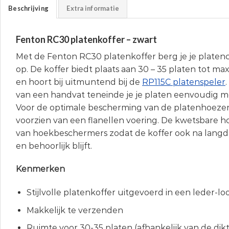
Beschrijving
Extra informatie
Fenton RC30 platenkoffer – zwart
Met de Fenton RC30 platenkoffer berg je je platenco
op. De koffer biedt plaats aan 30 – 35 platen tot ma
en hoort bij uitmuntend bij de
RP115C platenspeler
van een handvat teneinde je je platen eenvoudig 
Voor de optimale bescherming van de platenhoezen
voorzien van een flanellen voering. De kwetsbare h
van hoekbeschermers zodat de koffer ook na langd
en behoorlijk blijft.
Kenmerken
Stijlvolle platenkoffer uitgevoerd in een leder-loo
Makkelijk te verzenden
Ruimte voor 30-35 platen (afhankelijk van de dik