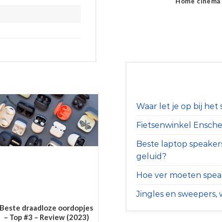
Home cinema
Waar let je op bij he
Fietsenwinkel Ensched
Beste laptop speaker
geluid?
Hoe ver moeten speak
Jingles en sweepers, w
Beste draadloze oordopjes
– Top #3 – Review (2023)