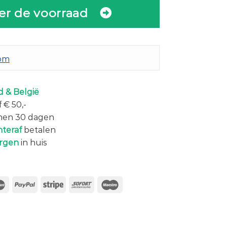
er de voorraad
com
 & België
 € 50,-
nen 30 dagen
hteraf
betalen
rgen
in huis