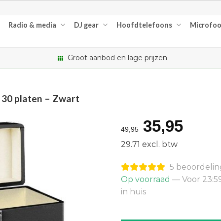
Radio & media
DJ gear
Hoofdtelefoons
Microfo
Groot aanbod en lage prijzen
 30 platen – Zwart
Oorspron
Huid
35,95
49,95
prijs
prijs
29.71 excl. btw
was:
is:
5 beoordeli
€49,95.
€35,
Op voorraad
— Voor 23:5
in huis