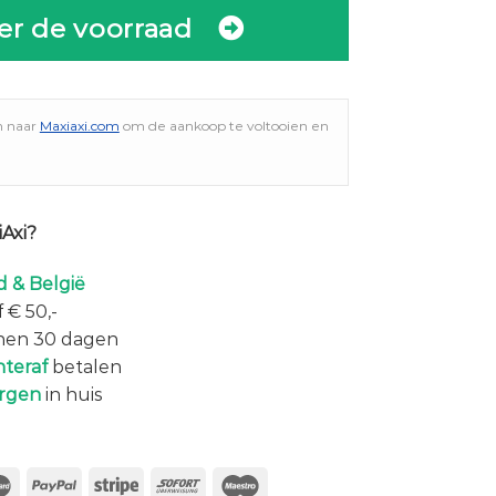
er de voorraad
n naar
Maxiaxi.com
om de aankoop te voltooien en
Axi?
 & België
 € 50,-
nen 30 dagen
hteraf
betalen
rgen
in huis