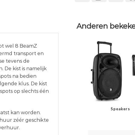
Anderen bekeke
tot wel 8 BeamZ
hermd transport en
ase tevens de
 De kist is namelijk
 spots na bedien
lgende klus. De kist
 spots op slechts één
Speakers
laatst kan worden.
rhuur zéér geschikte
verhuur.