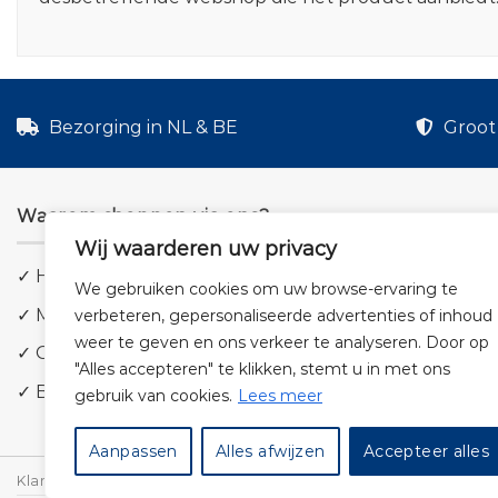
Bezorging in NL & BE
Groot 
Waarom shoppen via ons?
Wij waarderen uw privacy
✓ Hoge kwaliteit geluid
We gebruiken cookies om uw browse-ervaring te
✓ Meer dan 5.000 producten
verbeteren, gepersonaliseerde advertenties of inhoud
weer te geven en ons verkeer te analyseren. Door op
✓ Groot aanbod en lage prijzen
"Alles accepteren" te klikken, stemt u in met ons
✓ Bezorging in NL & BE
gebruik van cookies.
Lees meer
Aanpassen
Alles afwijzen
Accepteer alles
Klantenservice
Cookies
Privacybeleid
Disclaimer