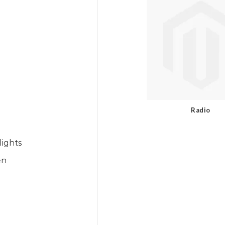
Radio
ights
en