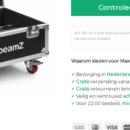
Controle
LET OP: Je wordt doorverweze
verlaat onze website.
Waarom kiezen voor Maxi
✓
Bezorging in
Nederland
✓
Gratis
verzending vanaf
✓
Gratis
retourneren bin
✓
Veilig en vertrouwd
ac
✓
Voor 22:00 besteld,
mo