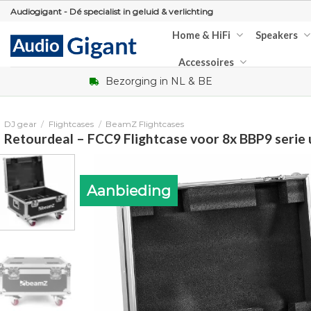
Skip
Audiogigant - Dé specialist in geluid & verlichting
to
Home & HiFi
Speakers
content
Accessoires
Bezorging in NL & BE
DJ gear
/
Flightcases
/
BeamZ Flightcases
Retourdeal – FCC9 Flightcase voor 8x BBP9 serie 
Aanbieding