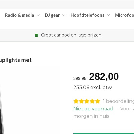
Radio & media
DJ gear
Hoofdtelefoons
Microfo
Groot aanbod en lage prijzen
uplights met
Oorspron
Hu
282,00
399,95
prijs
pri
233.06 excl. btw
was:
is:
1 beoordelin
€399,95.
€2
Niet op voorraad
— Voor 2
morgen in huis