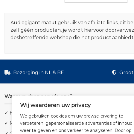
Audiogigant maakt gebruik van affiliate links, dit
zelf géén producten, je wordt hiervoor doorverwe
desbetreffende webshop die het product aanbiedt
Bezorging in NL & BE
Groot 
Waarom shoppen via ons?
Wij waarderen uw privacy
✓ Hoge kwaliteit geluid
We gebruiken cookies om uw browse-ervaring te
✓ Meer dan 5.000 producten
verbeteren, gepersonaliseerde advertenties of inhoud
weer te geven en ons verkeer te analyseren. Door op
✓ Groot aanbod en lage prijzen