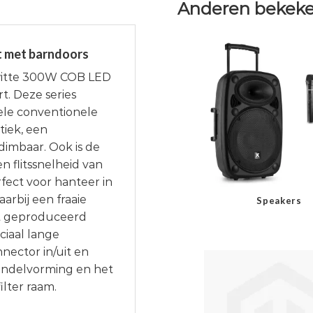
Anderen bekeke
t met barndoors
witte 300W COB LED
rt. Deze series
nele conventionele
tiek, een
dimbaar. Ook is de
n flitssnelheid van
rfect voor hanteer in
arbij een fraaie
Speakers
ordt geproduceerd
iaal lange
ector in/uit en
bundelvorming en het
ilter raam.