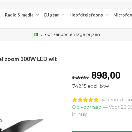
Radio & media
DJ gear
Hoofdtelefoons
Microfo
Groot aanbod en lage prijzen
el zoom 300W LED wit
Oorspro
Hu
898,00
1.159,00
prijs
pr
742.15 excl. btw
was:
is:
4 beoordeli
€1.159,0
€8
Op voorraad
— Voor 23:5
in huis