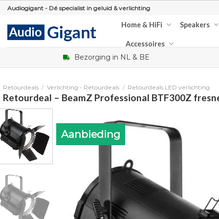
Skip
Audiogigant - Dé specialist in geluid & verlichting
to
Home & HiFi
Speakers
content
Accessoires
Bezorging in NL & BE
Retourdeals
/
Verlichting - Retourdeals
/
Retourdeals LED verlichting
Retourdeal – BeamZ Professional BTF300Z fresn
Aanbieding