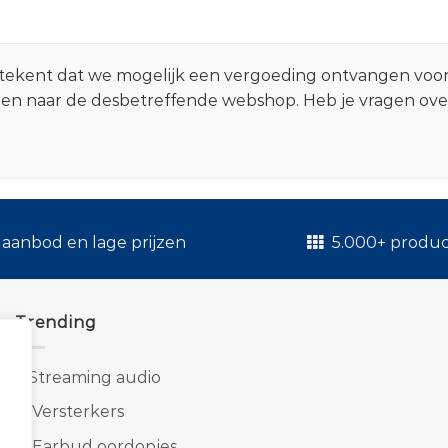
 betekent dat we mogelijk een vergoeding ontvangen voo
zen naar de desbetreffende webshop. Heb je vragen ov
.
aanbod en lage prijzen
5.000+ produ
Trending
1.
Streaming audio
2.
Versterkers
3.
Earbud oordopjes