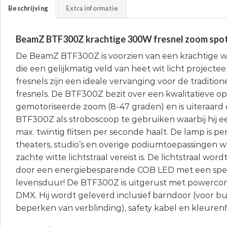
Beschrijving
Extra informatie
BeamZ BTF300Z krachtige 300W fresnel zoom spo
De BeamZ BTF300Z is voorzien van een krachtige 
die een gelijkmatig veld van heet wit licht projectee
fresnels zijn een ideale vervanging voor de traditio
fresnels. De BTF300Z bezit over een kwalitatieve op
gemotoriseerde zoom (8-47 graden) en is uiteraard 
BTF300Z als stroboscoop te gebruiken waarbij hij ee
max. twintig flitsen per seconde haalt. De lamp is pe
theaters, studio’s en overige podiumtoepassingen wa
zachte witte lichtstraal vereist is. De lichtstraal w
door een energiebesparende COB LED met een spec
levensduur! De BTF300Z is uitgerust met powerconn
DMX. Hij wordt geleverd inclusief barndoor (voor 
beperken van verblinding), safety kabel en kleurenf