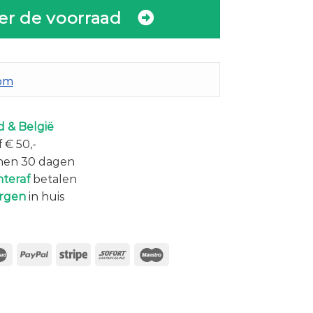
er de voorraad
com
 & België
 € 50,-
nen 30 dagen
hteraf
betalen
rgen
in huis