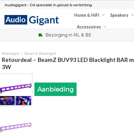
Skip
Audiogigant - Dé specialist in geluid & verlichting
to
Home & HiFi
Speakers
content
Accessoires
Bezorging in NL & BE
Blacklight
/
BeamZ Blacklight
Retourdeal – BeamZ BUV93 LED Blacklight BAR m
3W
Aanbieding