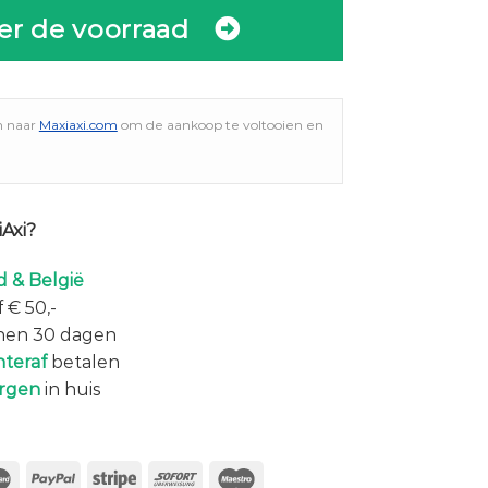
er de voorraad
n naar
Maxiaxi.com
om de aankoop te voltooien en
Axi?
 & België
 € 50,-
nen 30 dagen
hteraf
betalen
rgen
in huis