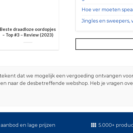
Hoe ver moeten speak
Jingles en sweepers, w
Beste draadloze oordopjes
– Top #3 – Review (2023)
 betekent dat we mogelijk een vergoeding ontvangen voo
zen naar de desbetreffende webshop. Heb je vragen ov
.
aanbod en lage prijzen
5.000+ produ