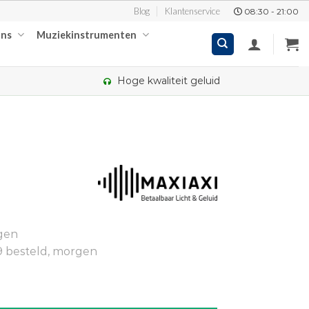
Blog
Klantenservice
08:30 - 21:00
ons
Muziekinstrumenten
Hoge kwaliteit geluid
kelijke
ige
gen
55.
9 besteld, morgen