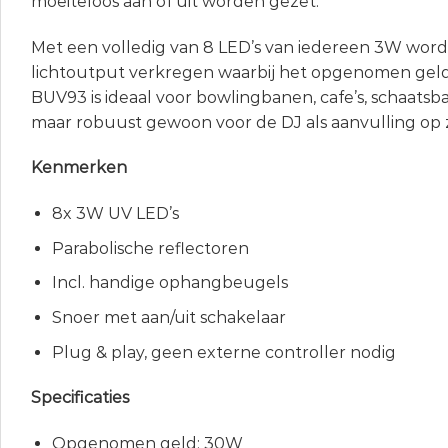
moeiteloos aan of uit worden gezet.
Met een volledig van 8 LED’s van iedereen 3W word
lichtoutput verkregen waarbij het opgenomen geld 
BUV93 is ideaal voor bowlingbanen, cafe’s, schaats
maar robuust gewoon voor de DJ als aanvulling op z
Kenmerken
8x 3W UV LED’s
Parabolische reflectoren
Incl. handige ophangbeugels
Snoer met aan/uit schakelaar
Plug & play, geen externe controller nodig
Specificaties
Opgenomen geld: 30W