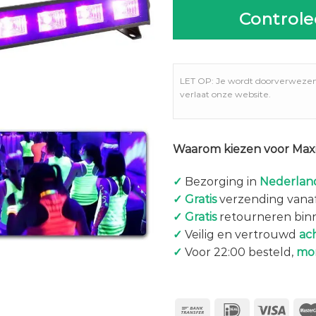
Controle
LET OP: Je wordt doorverweze
verlaat onze website.
Waarom kiezen voor Maxi
✓
Bezorging in
Nederland
✓
Gratis
verzending vanaf
✓
Gratis
retourneren bin
✓
Veilig en vertrouwd
ac
✓
Voor 22:00 besteld,
mo