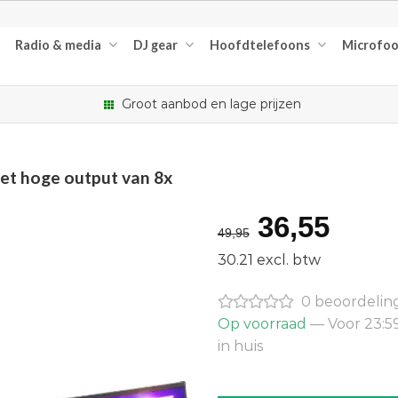
Radio & media
DJ gear
Hoofdtelefoons
Microfo
Groot aanbod en lage prijzen
et hoge output van 8x
Oorspron
Huid
36,55
49,95
prijs
prijs
30.21 excl. btw
was:
is:
0 beoordelin
€49,95.
€36,
Op voorraad
— Voor 23:5
in huis