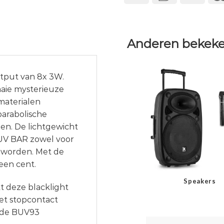
Anderen bekeke
tput van 8x 3W.
raaie mysterieuze
materialen
parabolische
en. De lichtgewicht
 UV BAR zowel voor
n worden. Met de
een cent.
Speakers
t deze blacklight
et stopcontact
n de BUV93