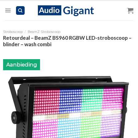
Skip
to
content
Stroboscoop
/
BeamZ Stroboscoop
Retourdeal – BeamZ BS960 RGBW LED-stroboscoop –
blinder – wash combi
Aanbieding