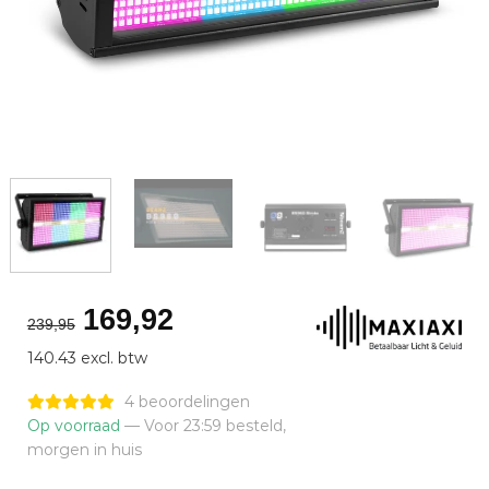
Oorspronkelijke
Huidige
169,92
239,95
prijs
prijs
140.43 excl. btw
was:
is:
€239,95.
€169,92.
4 beoordelingen
Op voorraad
— Voor 23:59 besteld,
morgen in huis