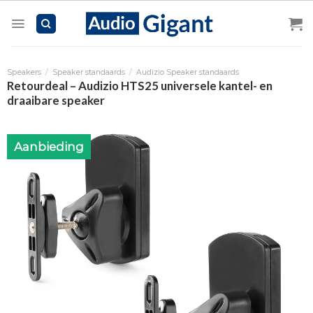
Skip
to
content
Speakers
/
Speaker standaards
/
Audizio Speaker standaards
Retourdeal – Audizio HTS25 universele kantel- en
draaibare speaker
Aanbieding