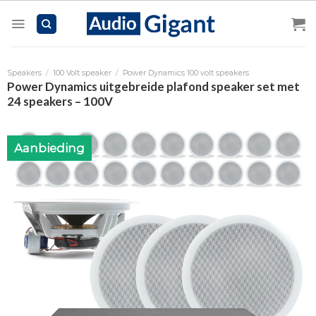
Skip
to
content
Speakers
/
100 Volt speaker
/
Power Dynamics 100 volt speakers
Power Dynamics uitgebreide plafond speaker set met
24 speakers – 100V
Aanbieding