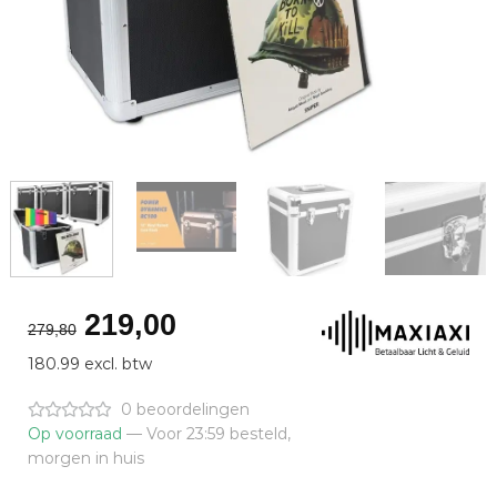
Oorspronkelijke
Huidige
219,00
279,80
prijs
prijs
180.99 excl. btw
was:
is:
€279,80.
€219,00.
0 beoordelingen
Op voorraad
— Voor 23:59 besteld,
morgen in huis