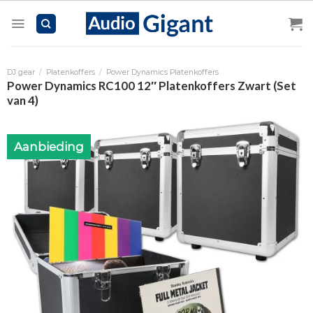
Skip
to
content
DJ gear
/
Platenkoffers
/
Power Dynamics Platenkoffers
Power Dynamics RC100 12″ Platenkoffers Zwart (Set
van 4)
Aanbieding