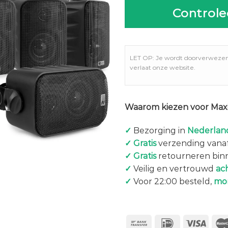
Controle
LET OP: Je wordt doorverweze
verlaat onze website.
Waarom kiezen voor Maxi
✓
Bezorging in
Nederland
✓
Gratis
verzending vanaf
✓
Gratis
retourneren bin
✓
Veilig en vertrouwd
ac
✓
Voor 22:00 besteld,
mo