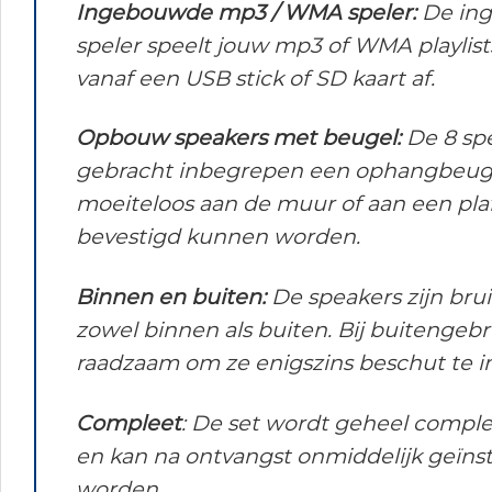
Ingebouwde mp3 / WMA speler:
De in
speler speelt jouw mp3 of WMA playlist
vanaf een USB stick of SD kaart af.
Opbouw speakers met beugel:
De 8 sp
gebracht inbegrepen een ophangbeuge
moeiteloos aan de muur of aan een pl
bevestigd kunnen worden.
Binnen en buiten:
De speakers zijn bru
zowel binnen als buiten. Bij buitengebru
raadzaam om ze enigszins beschut te in
Compleet
: De set wordt geheel comple
en kan na ontvangst onmiddelijk geïnst
worden.