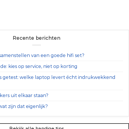
Recente berichten
t samenstellen van een goede hifi set?
e: kies op service, niet op korting
s getest: welke laptop levert écht indrukwekkend
ers uit elkaar staan?
at zijn dat eigenlijk?
Bekijk alle handige tips