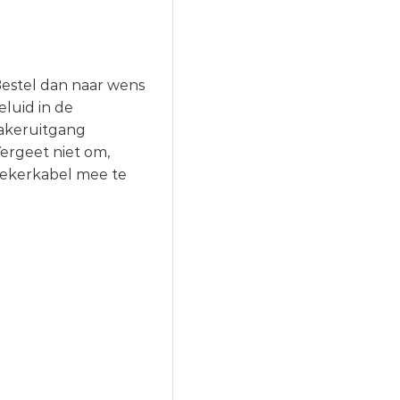
 Bestel dan naar wens
luid in de
eakeruitgang
rgeet niet om,
prekerkabel mee te