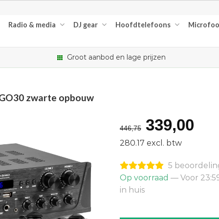
Radio & media
DJ gear
Hoofdtelefoons
Microfo
Groot aanbod en lage prijzen
 BGO30 zwarte opbouw
Oorspron
Hu
339,00
446,75
prijs
pri
280.17 excl. btw
was:
is:
5 beoordeli
€446,75.
€3
Op voorraad
— Voor 23:5
in huis