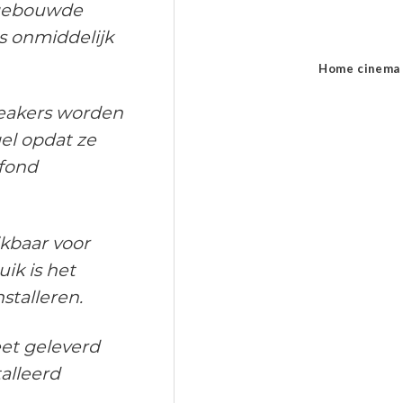
gebouwde
s onmiddelijk
Home cinema
eakers worden
l opdat ze
afond
ikbaar voor
ik is het
stalleren.
et geleverd
alleerd