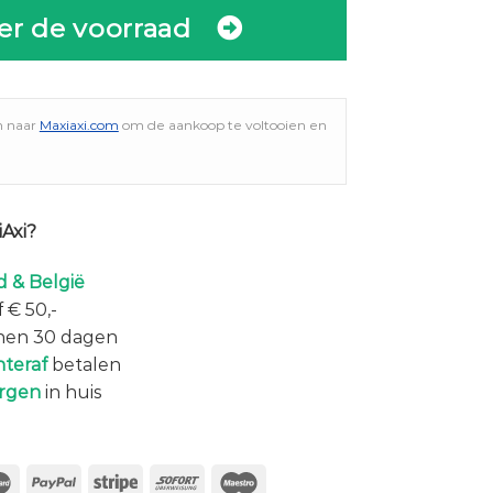
er de voorraad
n naar
Maxiaxi.com
om de aankoop te voltooien en
Axi?
 & België
 € 50,-
nen 30 dagen
hteraf
betalen
rgen
in huis