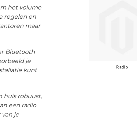
 om het volume
te regelen en
 kantoren maar
er Bluetooth
oorbeeld je
Radio
tallatie kunt
n huis robuust,
kan een radio
 van je