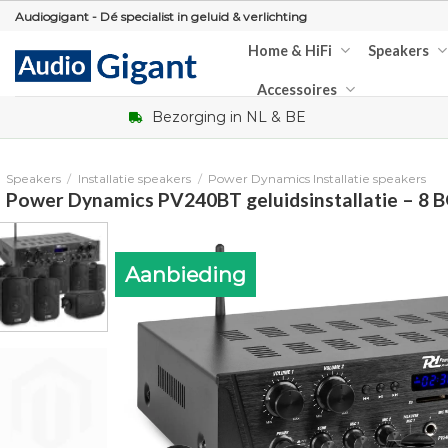
Skip
Audiogigant - Dé specialist in geluid & verlichting
to
Home & HiFi
Speakers
content
Accessoires
Bezorging in NL & BE
Speakers
/
Installatie speakers
/
Power Dynamics Installatie speakers
Power Dynamics PV240BT geluidsinstallatie – 8
Aanbieding