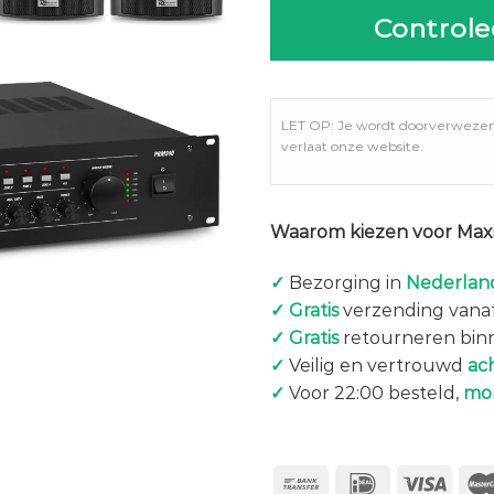
Controle
LET OP: Je wordt doorverweze
verlaat onze website.
Waarom kiezen voor Maxi
✓
Bezorging in
Nederland
✓
Gratis
verzending vanaf
✓
Gratis
retourneren bin
✓
Veilig en vertrouwd
ac
✓
Voor 22:00 besteld,
mo