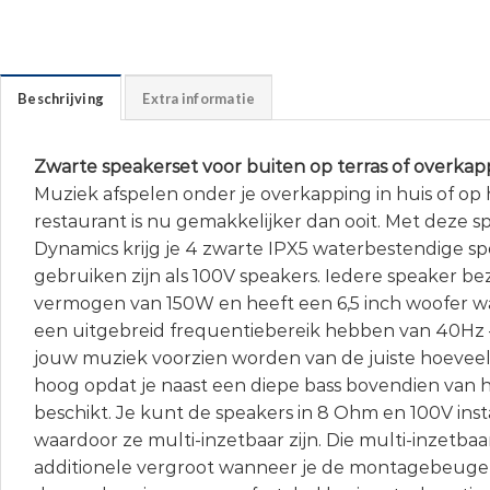
Beschrijving
Extra informatie
Zwarte speakerset voor buiten op terras of overkap
Muziek afspelen onder je overkapping in huis of op h
restaurant is nu gemakkelijker dan ooit. Met deze 
Dynamics krijg je 4 zwarte IPX5 waterbestendige sp
gebruiken zijn als 100V speakers. Iedere speaker be
vermogen van 150W en heeft een 6,5 inch woofer w
een uitgebreid frequentiebereik hebben van 40Hz 
jouw muziek voorzien worden van de juiste hoeveel
hoog opdat je naast een diepe bass bovendien van 
beschikt. Je kunt de speakers in 8 Ohm en 100V inst
waardoor ze multi-inzetbaar zijn. Die multi-inzetba
additionele vergroot wanneer je de montagebeugel