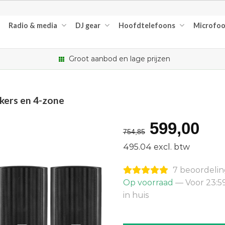
Radio & media
DJ gear
Hoofdtelefoons
Microfo
Groot aanbod en lage prijzen
kers en 4-zone
Oorspron
Hu
599,00
754,85
prijs
pri
495.04 excl. btw
was:
is:
7 beoordeli
€754,85.
€5
Op voorraad
— Voor 23:5
in huis