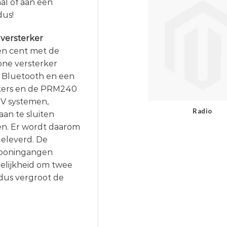
al of aan een
dus!
versterker
een cent met de
ne versterker
. Bluetooth en een
kers en de PRM240
0V systemen,
Radio
an te sluiten
den. Er wordt daarom
geleverd. De
ofooningangen
ogelijkheid om twee
dus vergroot de