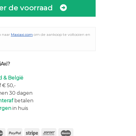
er de voorraad
n naar
Maxiaxi.com
om de aankoop te voltooien en
Axi?
 & België
 € 50,-
nen 30 dagen
hteraf
betalen
rgen
in huis