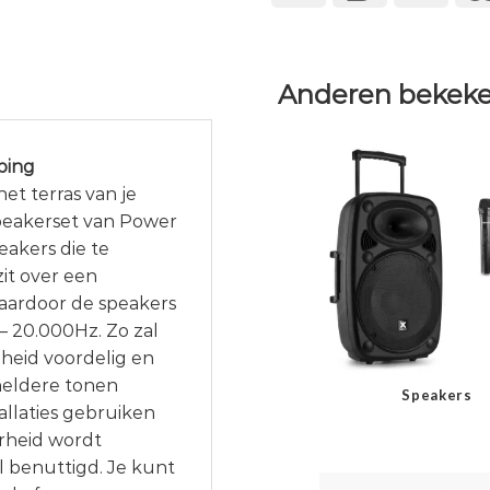
Anderen bekeke
ping
et terras van je
speakerset van Power
eakers die te
zit over een
aardoor de speakers
– 20.000Hz. Zo zal
heid voordelig en
heldere tonen
Speakers
allaties gebruiken
arheid wordt
 benuttigd. Je kunt