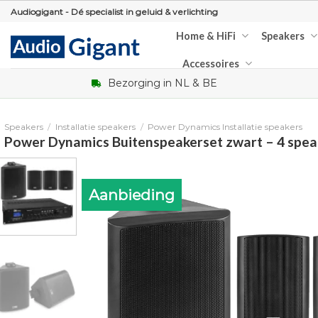
Skip
Audiogigant - Dé specialist in geluid & verlichting
to
Home & HiFi
Speakers
content
Accessoires
Bezorging in NL & BE
Speakers
/
Installatie speakers
/
Power Dynamics Installatie speakers
Power Dynamics Buitenspeakerset zwart – 4 spea
Aanbieding