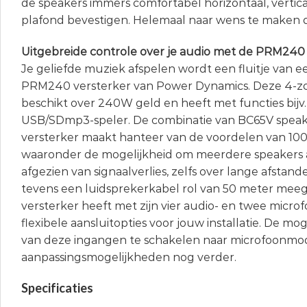
de speakers immers comfortabel horizontaal, vertica
plafond bevestigen. Helemaal naar wens te maken 
Uitgebreide controle over je audio met de PRM240 
Je geliefde muziek afspelen wordt een fluitje van 
PRM240 versterker van Power Dynamics. Deze 4-zo
beschikt over 240W geld en heeft met functies bijv
USB/SDmp3-speler. De combinatie van BC65V spea
versterker maakt hanteer van de voordelen van 10
waaronder de mogelijkheid om meerdere speakers a
afgezien van signaalverlies, zelfs over lange afstan
tevens een luidsprekerkabel rol van 50 meter mee
versterker heeft met zijn vier audio- en twee micr
flexibele aansluitopties voor jouw installatie. De m
van deze ingangen te schakelen naar microfoonmo
aanpassingsmogelijkheden nog verder.
Specificaties