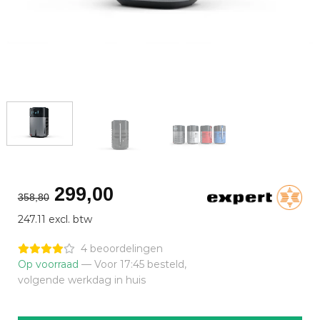
Oorspronkelijke
Huidige
299,00
358,80
prijs
prijs
247.11 excl. btw
was:
is:
€358,80.
€299,00.
4 beoordelingen
Op voorraad
— Voor 17:45 besteld,
volgende werkdag in huis