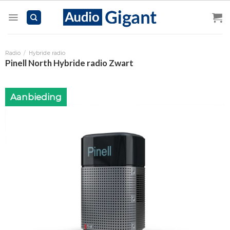
Skip
to
content
Radio
/
Hybride radio
Pinell North Hybride radio Zwart
Aanbieding