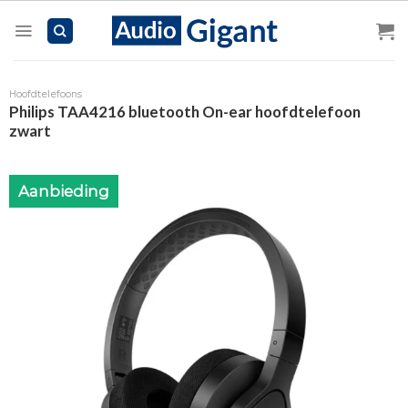
Skip
to
content
Hoofdtelefoons
Philips TAA4216 bluetooth On-ear hoofdtelefoon
zwart
Aanbieding