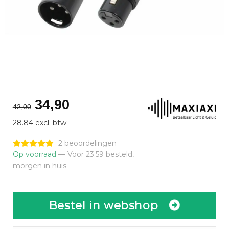
Oorspronkelijke
Huidige
34,90
42,00
prijs
prijs
28.84 excl. btw
was:
is:
€42,00.
€34,90.
2 beoordelingen
Op voorraad
— Voor 23:59 besteld,
morgen in huis
Bestel in webshop