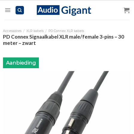
Skip
to
content
Accessoires
/
XLR kabels
/
PD Connex XLR kabels
PD Connex Signaalkabel XLR male/female 3-pins – 30
meter – zwart
Aanbieding