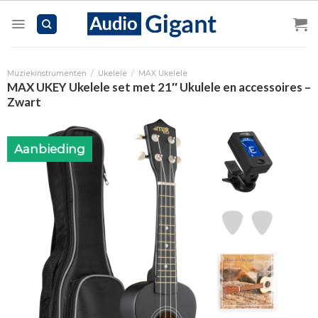
Skip
to
content
Muziekinstrumenten
/
Ukelele
/
MAX Ukelele
MAX UKEY Ukelele set met 21″ Ukulele en accessoires –
Zwart
Aanbieding