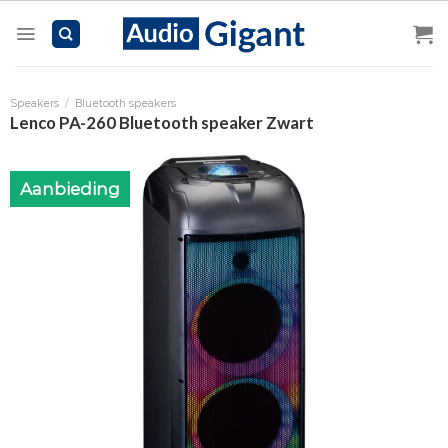
Skip
to
content
Speakers
/
Bluetooth speakers
Lenco PA-260 Bluetooth speaker Zwart
Aanbieding