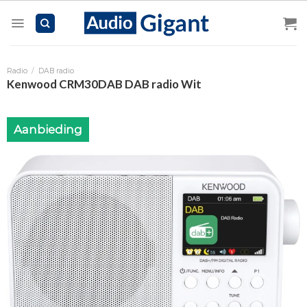
Skip
to
content
Radio
/
DAB radio
Kenwood CRM30DAB DAB radio Wit
Aanbieding