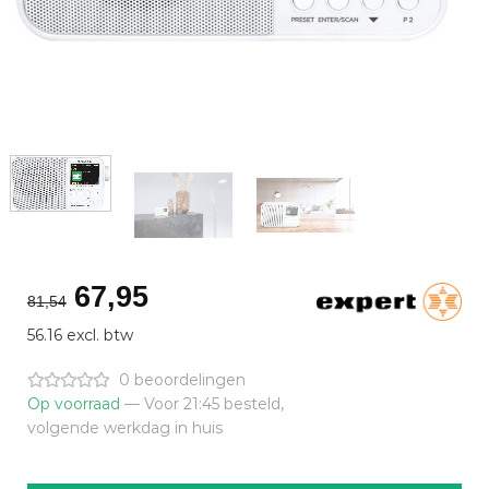
Oorspronkelijke
Huidige
67,95
81,54
prijs
prijs
56.16 excl. btw
was:
is:
€81,54.
€67,95.
0 beoordelingen
Op voorraad
— Voor 21:45 besteld,
volgende werkdag in huis