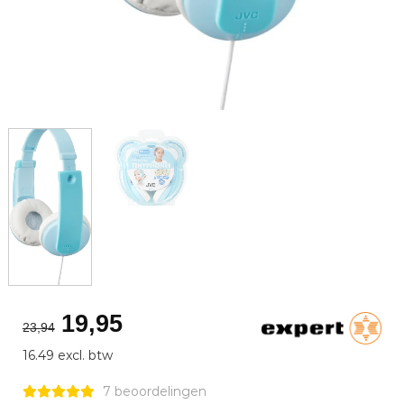
Oorspronkelijke
Huidige
19,95
23,94
prijs
prijs
16.49 excl. btw
was:
is:
€23,94.
€19,95.
7 beoordelingen