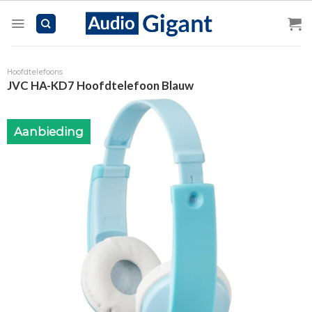
Skip
to
content
Hoofdtelefoons
JVC HA-KD7 Hoofdtelefoon Blauw
Aanbieding