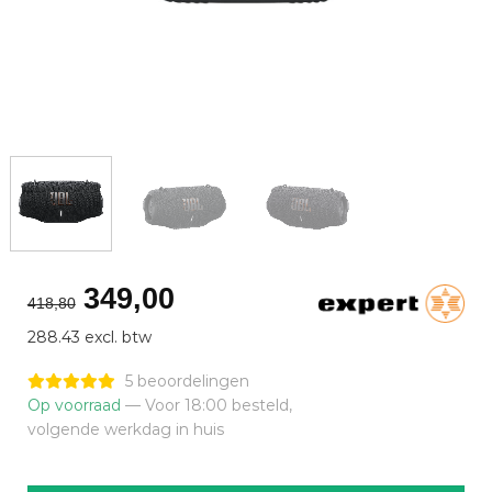
Oorspronkelijke
Huidige
349,00
418,80
prijs
prijs
288.43 excl. btw
was:
is:
€418,80.
€349,00.
5 beoordelingen
Op voorraad
— Voor 18:00 besteld,
volgende werkdag in huis