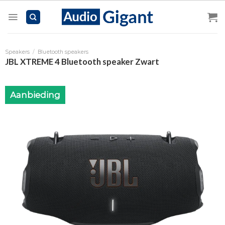
Skip
to
content
Speakers
/
Bluetooth speakers
JBL XTREME 4 Bluetooth speaker Zwart
Aanbieding