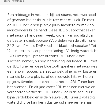
Extra informatie
Een middagje in het park, bij het strand, het zwembad
of gewoon lekker thuis is leuker met muziek. En met
de JBL Tuner 2 heb je altijd jouw favoriete muziek en
radiozenders bij de hand. Deze JBL bluetoothspeaker
met radio is handzaam, veelzijdig en kan jou altijd van
de beste muziek voorzien.Voordelen van de JBL Tuner
2 * Zowel FM- als DAB+-radio al bluetoothspeaker * Tot
12 uur luisterplezier per acculading * Volledig waterdicht
(IPX7-rating) * 5 preset-buttonsJBL Tuner 2: het
succesnummer, nu nog beterVorig jaar kwam JBL met
de JBL Tuner en deze bluetoothspeaker met radio was
een enorm succes. En niet zo gek, of je nu wil luisteren
naar die lekkere playlist of de nieuwste hits wil horen
op jouw favoriete radiozender, met de JBL Tuner kan
het allemaal. En dit jaar komt JBL met een nieuwe en
verbeterde versie: de JBL Tuner 2. Zo is de accuduur
bijna verdubbeld en is de nieuwe JBL Tuner 2 volledig
waterdicht. Je kan hem dus gerust meenemen naar