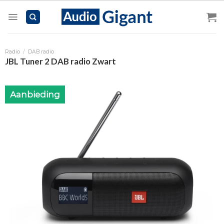
Skip
to
content
Radio
/
DAB radio
JBL Tuner 2 DAB radio Zwart
Aanbieding