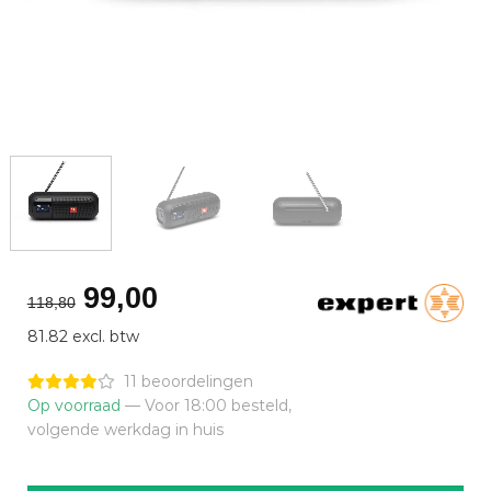
Oorspronkelijke
Huidige
99,00
118,80
prijs
prijs
81.82 excl. btw
was:
is:
€118,80.
€99,00.
11 beoordelingen
Op voorraad
— Voor 18:00 besteld,
volgende werkdag in huis