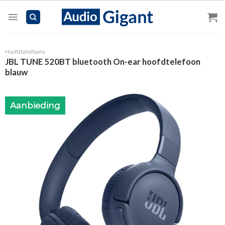
Skip
to
content
Hoofdtelefoons
JBL TUNE 520BT bluetooth On-ear hoofdtelefoon
blauw
Aanbieding