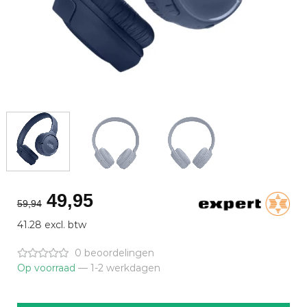
Oorspronkelijke
Huidige
49,95
59,94
prijs
prijs
41.28 excl. btw
was:
is:
€59,94.
€49,95.
0 beoordelingen
Op voorraad
— 1-2 werkdagen