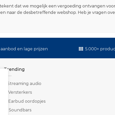
 betekent dat we mogelijk een vergoeding ontvangen voo
zen naar de desbetreffende webshop. Heb je vragen ov
.
aanbod en lage prijzen
5.000+ produ
Trending
1.
Streaming audio
2.
Versterkers
3.
Earbud oordopjes
4.
Soundbars