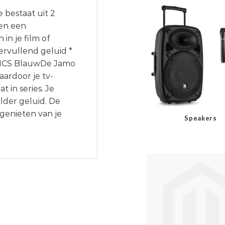
 bestaat uit 2
 en een
in je film of
rvullend geluid *
17HCS BlauwDe Jamo
ardoor je tv-
 in series. Je
lder geluid. De
 genieten van je
Speakers