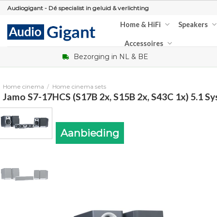
Skip
Audiogigant - Dé specialist in geluid & verlichting
to
Home & HiFi
Speakers
content
Accessoires
Bezorging in NL & BE
Home cinema
/
Home cinema sets
Jamo S7-17HCS (S17B 2x, S15B 2x, S43C 1x) 5.1 S
Aanbieding