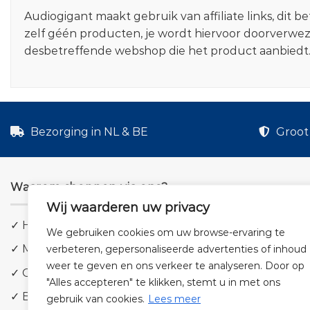
Audiogigant maakt gebruik van affiliate links, dit
zelf géén producten, je wordt hiervoor doorverwe
desbetreffende webshop die het product aanbiedt
Bezorging in NL & BE
Groot 
Waarom shoppen via ons?
Wij waarderen uw privacy
✓ Hoge kwaliteit geluid
We gebruiken cookies om uw browse-ervaring te
✓ Meer dan 5.000 producten
verbeteren, gepersonaliseerde advertenties of inhoud
weer te geven en ons verkeer te analyseren. Door op
✓ Groot aanbod en lage prijzen
"Alles accepteren" te klikken, stemt u in met ons
✓ Bezorging in NL & BE
gebruik van cookies.
Lees meer