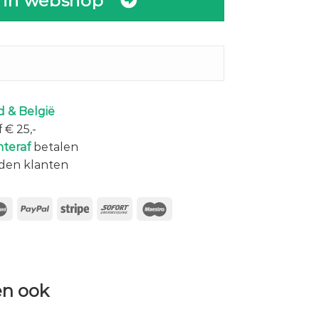
 in webshop
 & België
 € 25,-
hteraf
betalen
den klanten
n ook