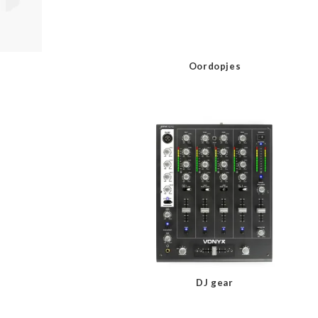
Oordopjes
DJ gear