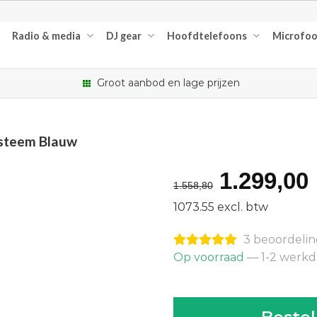
Radio & media
DJ gear
Hoofdtelefoons
Microfo
Groot aanbod en lage prijzen
ysteem Blauw
Oorspro
1.299,00
1.558,80
prijs
1073.55 excl. btw
was:
i
3 beoordeli
€1.558,8
Op voorraad
— 1-2 werk