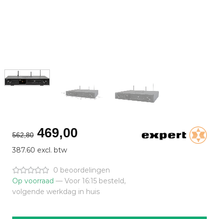
Oorspronkelijke
Huidige
469,00
562,80
prijs
prijs
387.60 excl. btw
was:
is:
€562,80.
€469,00.
0 beoordelingen
Op voorraad
— Voor 16:15 besteld,
volgende werkdag in huis