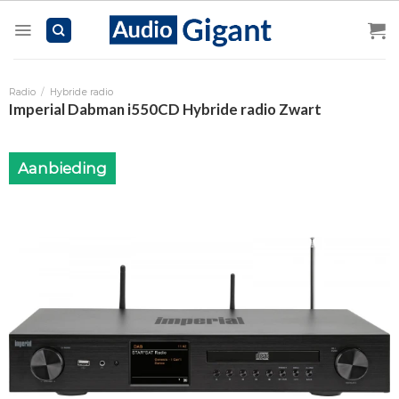
Skip
to
content
Radio
/
Hybride radio
Imperial Dabman i550CD Hybride radio Zwart
Aanbieding