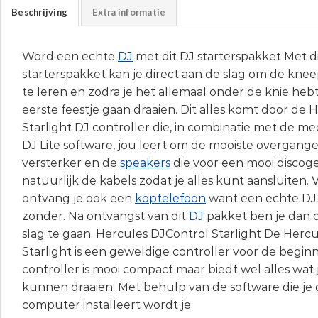
Beschrijving
Extra informatie
Word een echte
DJ
met dit DJ starterspakket Met d
starterspakket kan je direct aan de slag om de knee
te leren en zodra je het allemaal onder de knie hebt 
eerste feestje gaan draaien. Dit alles komt door de
Starlight DJ controller die, in combinatie met de m
DJ Lite software, jou leert om de mooiste overgang
versterker en de
speakers
die voor een mooi discog
natuurlijk de kabels zodat je alles kunt aansluiten.
ontvang je ook een
koptelefoon
want een echte DJ 
zonder. Na ontvangst van dit
DJ
pakket ben je dan 
slag te gaan. Hercules DJControl Starlight De Herc
Starlight is een geweldige controller voor de begi
controller is mooi compact maar biedt wel alles wat
kunnen draaien. Met behulp van de software die je o
computer installeert wordt je