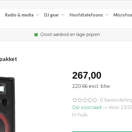
Radio & media
DJ gear
Hoofdtelefoons
Microfo
Groot aanbod en lage prijzen
spakket
267,00
220.66 excl. btw
0 beoordelin
Op voorraad
— Voor 23:5
in huis