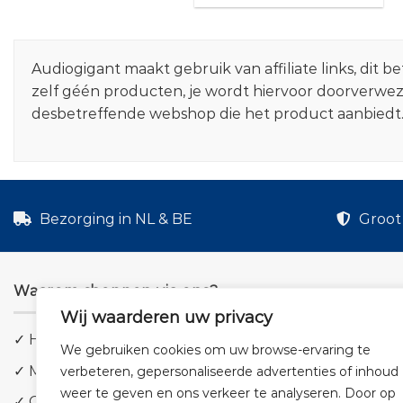
Audiogigant maakt gebruik van affiliate links, dit
zelf géén producten, je wordt hiervoor doorverwe
desbetreffende webshop die het product aanbiedt
Bezorging in NL & BE
Groot 
Waarom shoppen via ons?
Wij waarderen uw privacy
✓ Hoge kwaliteit geluid
We gebruiken cookies om uw browse-ervaring te
✓ Meer dan 5.000 producten
verbeteren, gepersonaliseerde advertenties of inhoud
weer te geven en ons verkeer te analyseren. Door op
✓ Groot aanbod en lage prijzen