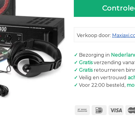
Controle
Verkoop door:
Maxiaxi.
✓
Bezorging in
Nederland
✓
Gratis
verzending vanaf
✓
Gratis
retourneren bin
✓
Veilig en vertrouwd
ac
✓
Voor 22:00 besteld,
mo