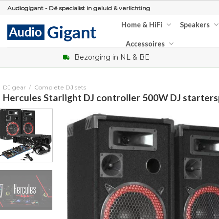
Skip
Audiogigant - Dé specialist in geluid & verlichting
to
Home & HiFi
Speakers
content
Accessoires
Bezorging in NL & BE
DJ gear
/
Complete DJ sets
Hercules Starlight DJ controller 500W DJ starter