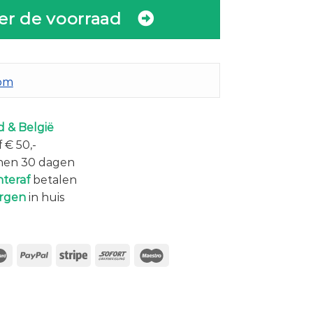
er de voorraad
com
 & België
 € 50,-
nen 30 dagen
hteraf
betalen
rgen
in huis