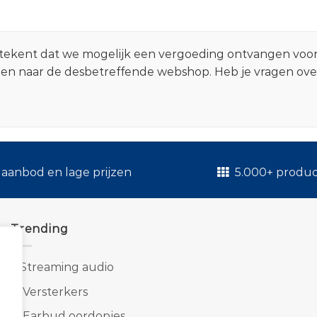
 betekent dat we mogelijk een vergoeding ontvangen voo
zen naar de desbetreffende webshop. Heb je vragen ov
.
aanbod en lage prijzen
5.000+ produ
Trending
1.
Streaming audio
2.
Versterkers
3.
Earbud oordopjes