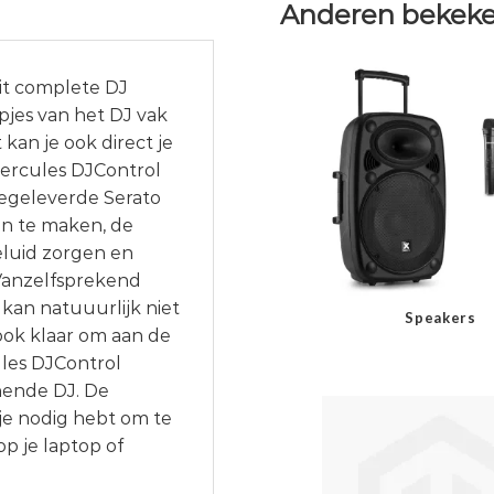
Anderen bekeke
it complete DJ
pjes van het DJ vak
kan je ook direct je
 Hercules DJControl
eegeleverde Serato
en te maken, de
eluid zorgen en
 Vanzelfsprekend
kan natuuurlijk niet
Speakers
ook klaar om aan de
ules DJControl
nnende DJ. De
 je nodig hebt om te
p je laptop of