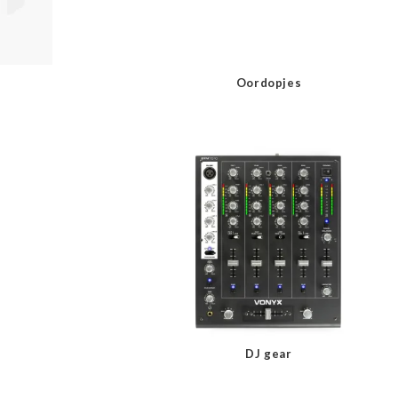
Oordopjes
DJ gear