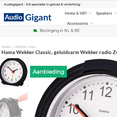
Skip
Audiogigant - Dé specialist in geluid & verlichting
to
Home & HiFi
Speakers
content
Accessoires
Bezorging in NL & BE
Radio
/
Wekker radio
Hama Wekker Classic, geluidsarm Wekker radio Z
Aanbieding