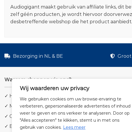
Audiogigant maakt gebruik van affiliate links, dit
zelf géén producten, je wordt hiervoor doorverwe
desbetreffende webshop die het product aanbiedt
Bezorging in NL & BE
Groot 
Waarom shoppen via ons?
Wij waarderen uw privacy
✓ Hoge kwaliteit geluid
We gebruiken cookies om uw browse-ervaring te
✓ Meer dan 5.000 producten
verbeteren, gepersonaliseerde advertenties of inhoud
weer te geven en ons verkeer te analyseren. Door op
✓ Groot aanbod en lage prijzen
"Alles accepteren" te klikken, stemt u in met ons
✓ Bezorging in NL & BE
gebruik van cookies.
Lees meer