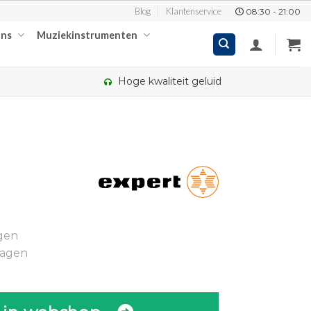
Blog
Klantenservice
08:30 - 21:00
ons
Muziekinstrumenten
Hoge kwaliteit geluid
kelijke
ge
gen
.
dagen