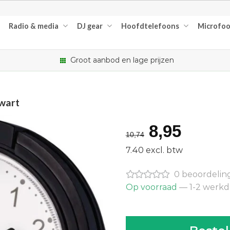
Radio & media
DJ gear
Hoofdtelefoons
Microfo
Groot aanbod en lage prijzen
wart
Oorspron
Huidi
8,95
10,74
prijs
prijs
7.40 excl. btw
was:
is:
0 beoordelin
€10,74.
€8,95
Op voorraad
— 1-2 werk