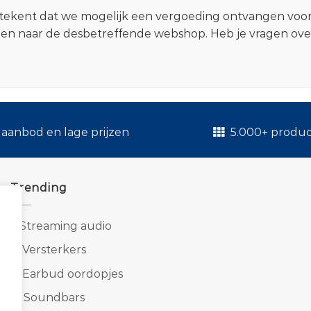
 betekent dat we mogelijk een vergoeding ontvangen voo
zen naar de desbetreffende webshop. Heb je vragen ov
.
aanbod en lage prijzen
5.000+ produ
Trending
1.
Streaming audio
2.
Versterkers
3.
Earbud oordopjes
4.
Soundbars