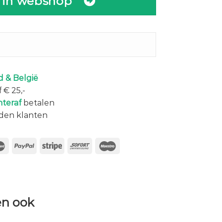
 in webshop
 & België
 € 25,-
hteraf
betalen
den klanten
n ook