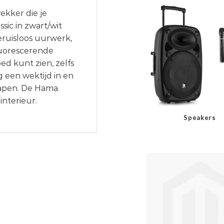
ekker die je
ic in zwart/wit
eruisloos uurwerk,
luorescerende
oed kunt zien, zelfs
g een wektijd in en
lapen. De Hama
interieur.
Speakers