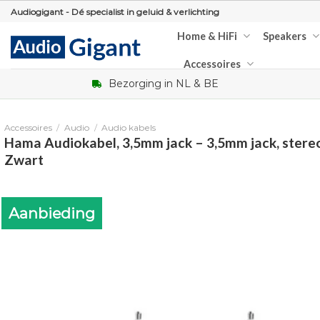
Skip
Audiogigant - Dé specialist in geluid & verlichting
to
Home & HiFi
Speakers
content
Accessoires
Bezorging in NL & BE
Accessoires
/
Audio
/
Audio kabels
Hama Audiokabel, 3,5mm jack – 3,5mm jack, stereo,
Zwart
Aanbieding