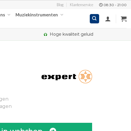
Blog
Klantenservice
08:30 - 21:00
ons
Muziekinstrumenten
Hoge kwaliteit geluid
elijke
ge
ngen
dagen