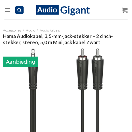
Skip
to
content
Accessoires
/
Audio
/
Audio kabels
Hama Audiokabel, 3,5-mm-jack-stekker – 2 cinch-
stekker, stereo, 5,0 m Mini jack kabel Zwart
Aanbieding