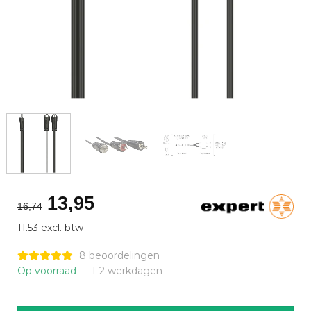
Oorspronkelijke
Huidige
13,95
16,74
prijs
prijs
11.53 excl. btw
was:
is:
€16,74.
€13,95.
8 beoordelingen
Op voorraad
— 1-2 werkdagen