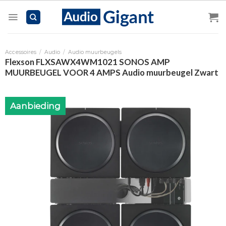
Skip
to
content
Accessoires
/
Audio
/
Audio muurbeugels
Flexson FLXSAWX4WM1021 SONOS AMP
MUURBEUGEL VOOR 4 AMPS Audio muurbeugel Zwart
Aanbieding