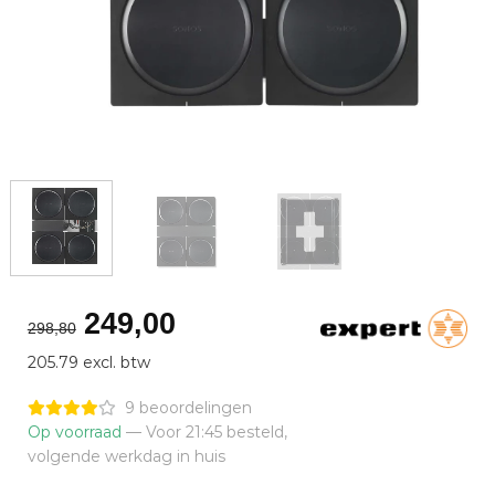
Oorspronkelijke
Huidige
249,00
298,80
prijs
prijs
205.79 excl. btw
was:
is:
€298,80.
€249,00.
9 beoordelingen
Op voorraad
— Voor 21:45 besteld,
volgende werkdag in huis