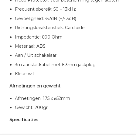
Head Protector, voor bescherming tegen stoten
Frequentiebereik: 50 – 13kHz
Gevoeligheid: -52dB (+/- 3dB)
Richtingskarakteristiek: Cardioïde
Impedantie: 600 Ohm
Materiaal: ABS
Aan / Uit schakelaar
3m aansluitkabel met 6,3mm jackplug
Kleur: wit
Afmetingen en gewicht
Afmetingen: 175 x
⌀
52mm
Gewicht: 200gr
Specificaties