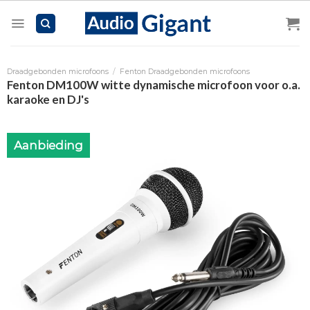
Skip
to
content
Draadgebonden microfoons
/
Fenton Draadgebonden microfoons
Fenton DM100W witte dynamische microfoon voor o.a.
karaoke en DJ's
Aanbieding