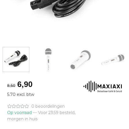
Oorspronkelijke
Huidige
6,90
8,50
prijs
prijs
5.70 excl. btw
was:
is:
€8,50.
€6,90.
0 beoordelingen
Op voorraad
— Voor 23:59 besteld,
morgen in huis