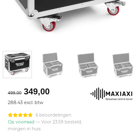
Oorspronkelijke
Huidige
349,00
499,00
prijs
prijs
288.43 excl. btw
was:
is:
€499,00.
€349,00.
6 beoordelingen
Op voorraad
— Voor 23:59 besteld,
morgen in huis