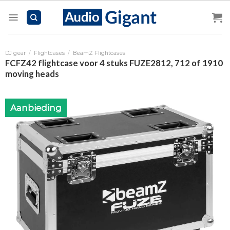
Skip
to
content
DJ gear
/
Flightcases
/
BeamZ Flightcases
FCFZ42 flightcase voor 4 stuks FUZE2812, 712 of 1910
moving heads
Aanbieding