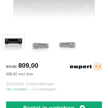
Oorspronkelijke
Huidige
809,00
970,80
prijs
prijs
668.60 excl. btw
was:
is:
€970,80.
€809,00.
0 beoordelingen
Op voorraad
— 1-2 werkdagen
Bestel in webshop