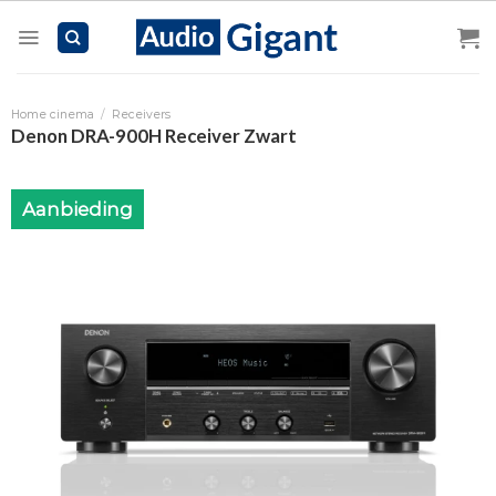
Skip
to
content
Home cinema
/
Receivers
Denon DRA-900H Receiver Zwart
Aanbieding