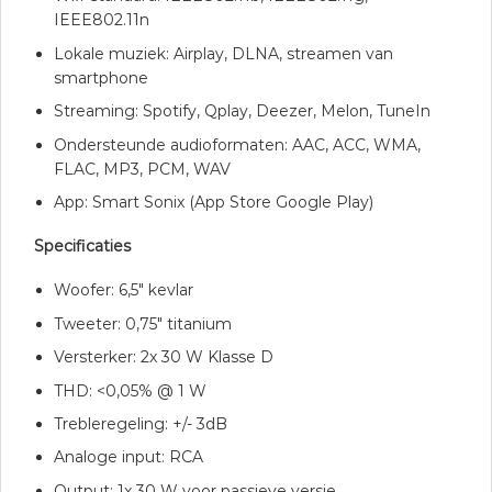
IEEE802.11n
Lokale muziek: Airplay, DLNA, streamen van
smartphone
Streaming: Spotify, Qplay, Deezer, Melon, TuneIn
Ondersteunde audioformaten: AAC, ACC, WMA,
FLAC, MP3, PCM, WAV
App: Smart Sonix (App Store Google Play)
Specificaties
Woofer: 6,5″ kevlar
Tweeter: 0,75″ titanium
Versterker: 2x 30 W Klasse D
THD: <0,05% @ 1 W
Trebleregeling: +/- 3dB
Analoge input: RCA
Output: 1x 30 W voor passieve versie