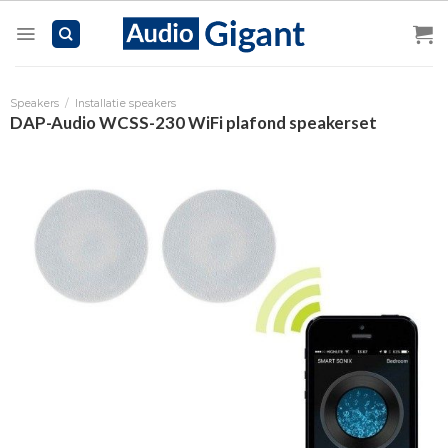
Skip
to
content
Speakers
/
Installatie speakers
DAP-Audio WCSS-230 WiFi plafond speakerset