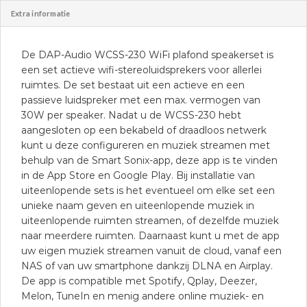
Extra informatie
De DAP-Audio WCSS-230 WiFi plafond speakerset is
een set actieve wifi-stereoluidsprekers voor allerlei
ruimtes. De set bestaat uit een actieve en een
passieve luidspreker met een max. vermogen van
30W per speaker. Nadat u de WCSS-230 hebt
aangesloten op een bekabeld of draadloos netwerk
kunt u deze configureren en muziek streamen met
behulp van de Smart Sonix-app, deze app is te vinden
in de App Store en Google Play. Bij installatie van
uiteenlopende sets is het eventueel om elke set een
unieke naam geven en uiteenlopende muziek in
uiteenlopende ruimten streamen, of dezelfde muziek
naar meerdere ruimten. Daarnaast kunt u met de app
uw eigen muziek streamen vanuit de cloud, vanaf een
NAS of van uw smartphone dankzij DLNA en Airplay.
De app is compatible met Spotify, Qplay, Deezer,
Melon, TuneIn en menig andere online muziek- en