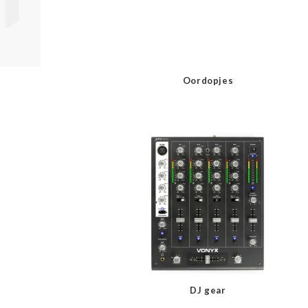
Oordopjes
DJ gear