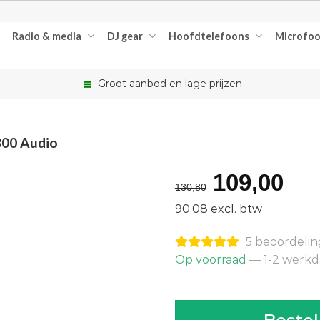
Radio & media
DJ gear
Hoofdtelefoons
Microfo
Groot aanbod en lage prijzen
300 Audio
Oorspron
Hu
109,00
130,80
prijs
pri
90.08 excl. btw
was:
is:
5 beoordeli
€130,80.
€1
Op voorraad
— 1-2 werk