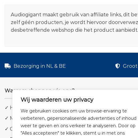
Audiogigant maakt gebruik van affiliate links, dit
zelf géén producten, je wordt hiervoor doorverwe
desbetreffende webshop die het product aanbiedt
Bezorging in NL & BE
Groot 
Waarom shoppen via ons?
Wij waarderen uw privacy
✓ Hoge kwaliteit geluid
We gebruiken cookies om uw browse-ervaring te
✓ Meer dan 5.000 producten
verbeteren, gepersonaliseerde advertenties of inhoud
weer te geven en ons verkeer te analyseren. Door op
✓ Groot aanbod en lage prijzen
"Alles accepteren" te klikken, stemt u in met ons