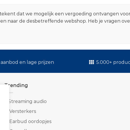
 betekent dat we mogelijk een vergoeding ontvangen voo
zen naar de desbetreffende webshop. Heb je vragen ov
.
aanbod en lage prijzen
5.000+ produ
Trending
1.
Streaming audio
2.
Versterkers
3.
Earbud oordopjes