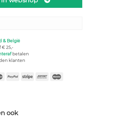
 in webshop
 & België
 € 25,-
hteraf
betalen
den klanten
n ook