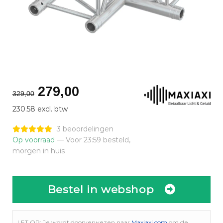
Oorspronkelijke
Huidige
279,00
329,00
prijs
prijs
230.58 excl. btw
was:
is:
€329,00.
€279,00.
3 beoordelingen
Op voorraad
— Voor 23:59 besteld,
morgen in huis
Bestel in webshop
LET OP: Je wordt doorverwezen naar
Maxiaxi.com
om de