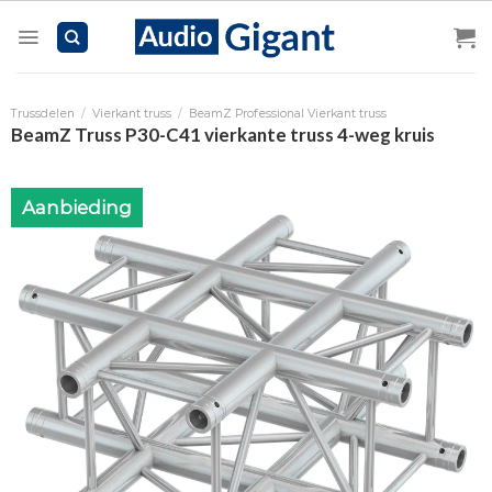
Skip
to
content
Trussdelen
/
Vierkant truss
/
BeamZ Professional Vierkant truss
BeamZ Truss P30-C41 vierkante truss 4-weg kruis
Aanbieding