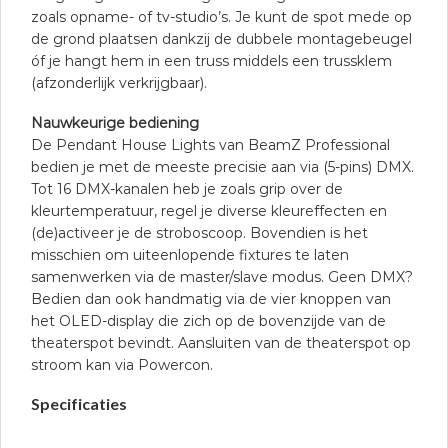
zoals opname- of tv-studio’s. Je kunt de spot mede op
de grond plaatsen dankzij de dubbele montagebeugel
óf je hangt hem in een truss middels een trussklem
(afzonderlijk verkrijgbaar).
Nauwkeurige bediening
De Pendant House Lights van BeamZ Professional
bedien je met de meeste precisie aan via (5-pins) DMX.
Tot 16 DMX-kanalen heb je zoals grip over de
kleurtemperatuur, regel je diverse kleureffecten en
(de)activeer je de stroboscoop. Bovendien is het
misschien om uiteenlopende fixtures te laten
samenwerken via de master/slave modus. Geen DMX?
Bedien dan ook handmatig via de vier knoppen van
het OLED-display die zich op de bovenzijde van de
theaterspot bevindt. Aansluiten van de theaterspot op
stroom kan via Powercon.
Specificaties