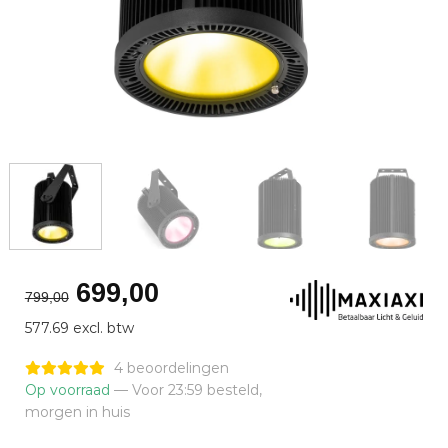
Oorspronkelijke
Huidige
699,00
799,00
prijs
prijs
577.69 excl. btw
was:
is:
€799,00.
€699,00.
4 beoordelingen
Op voorraad
— Voor 23:59 besteld,
morgen in huis