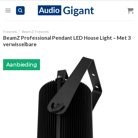
Skip
to
content
Fresnels
/
BeamZ Fresnels
BeamZ Professional Pendant LED House Light – Met 3
verwisselbare
Aanbieding